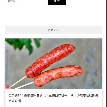
尋
關
鍵
字:
近期文章
苗栗通宵︱香腸世家白沙屯．三種口味各有千秋，必嚐會啵啵的飛
魚卵香腸