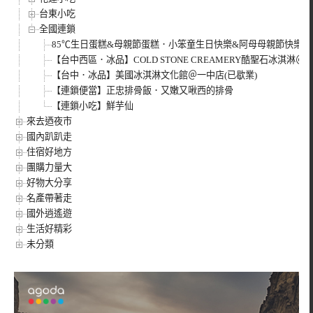
台東小吃
全國連鎖
85℃生日蛋糕&母親節蛋糕．小笨童生日快樂&阿母母親節快樂
【台中西區．冰品】COLD STONE CREAMERY酷聖石冰淇淋＠
【台中．冰品】美國冰淇淋文化館＠一中店(已歇業)
【連鎖便當】正忠排骨飯．又嫩又啾西的排骨
【連鎖小吃】鮮芋仙
來去迺夜市
國內趴趴走
住宿好地方
團購力量大
好物大分享
名產帶著走
國外逍遙遊
生活好精彩
未分類