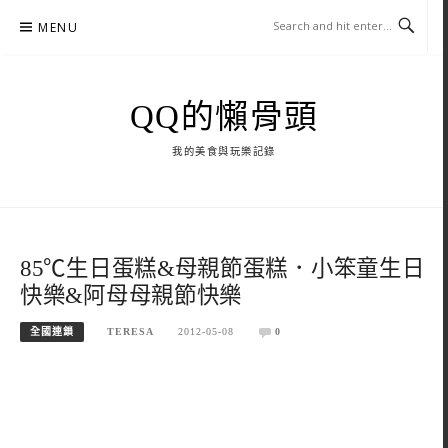
Skip
MENU
to
content
QQ的懶骨頭
我的美食與玩樂記錄
85℃生日蛋糕&母親節蛋糕．小笨童生日
快樂&阿母母親節快樂
全國連鎖
TERESA
2012-05-08
0