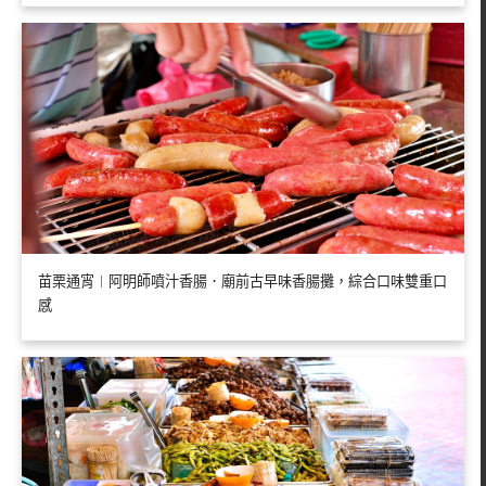
苗栗通宵︱阿明師噴汁香腸．廟前古早味香腸攤，綜合口味雙重口
感