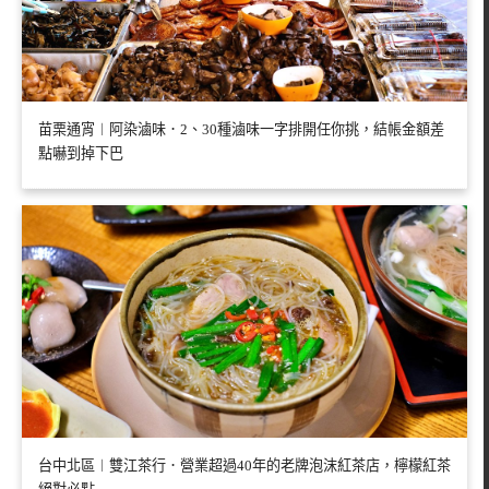
苗栗通宵︱阿染滷味．2、30種滷味一字排開任你挑，結帳金額差
點嚇到掉下巴
台中北區︱雙江茶行．營業超過40年的老牌泡沫紅茶店，檸檬紅茶