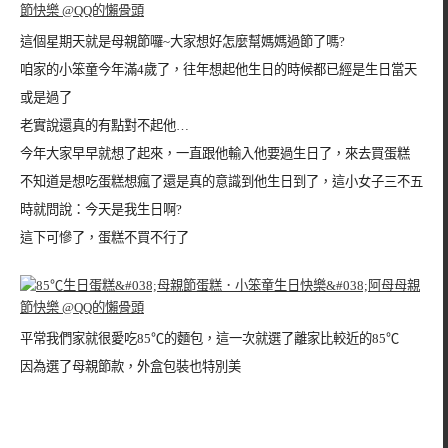
這個星期天就是母親節囉~大家想好怎麼幫媽媽過節了嗎?
咱家的小笨童今年滿4歲了，往年想起他生日的時候都已經是生日當天
或是過了
老實說還真的有點對不起他…
今年大家早早就想了起來，一直跟他輸入他要過生日了，來去買蛋糕
不知道是想吃蛋糕想瘋了還是真的意識到他生日到了，這小女子三不五
時就問說：今天是我生日啊?
這下可慘了，蛋糕不買不行了
平常我們家就很愛吃85℃的麵包，這一次就選了離家比較近的85℃
因為選了母親節款，外盒包裝也特別美