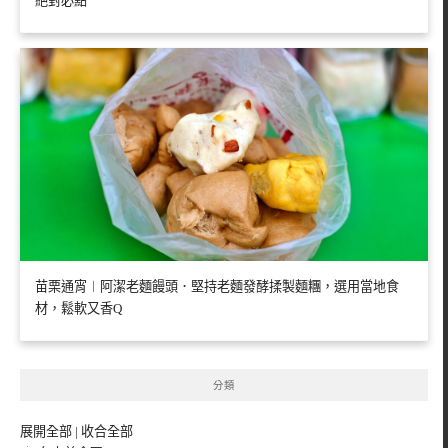
絕對必點
苗栗通宵︱阿潔老麵饅頭．堅持老麵發酵揉製麵糰，選用當地食
材，鬆軟又香Q
分類
展開全部
|
收合全部