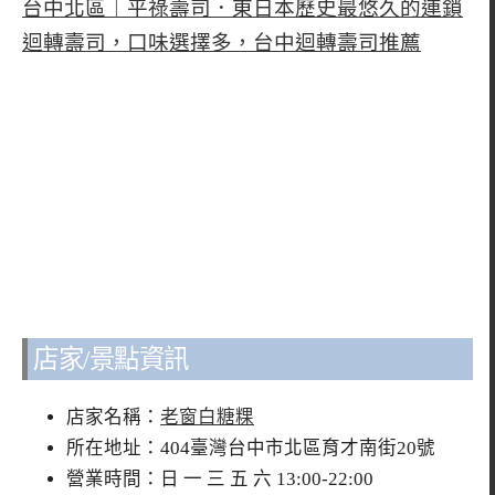
台中北區︱平祿壽司．東日本歷史最悠久的連鎖
迴轉壽司，口味選擇多，台中迴轉壽司推薦
店家/景點資訊
店家名稱：
老窗白糖粿
所在地址：404臺灣台中市北區育才南街20號
營業時間：日 一 三 五 六 13:00-22:00