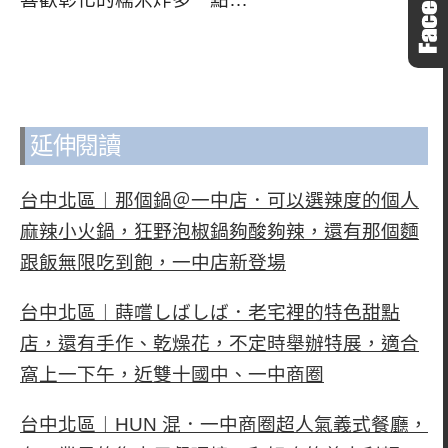
延伸閱讀
台中北區︱那個鍋＠一中店．可以選辣度的個人
麻辣小火鍋，狂野泡椒鍋夠酸夠辣，還有那個麵
跟飯無限吃到飽，一中店新登場
台中北區︱蒔嚐しばしば．老宅裡的特色甜點
店，還有手作、乾燥花，不定時舉辦特展，適合
窩上一下午，近雙十國中、一中商圈
台中北區︱HUN 混．一中商圈超人氣義式餐廳，