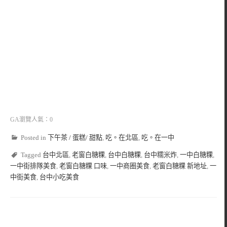
GA瀏覽人氣：0
Posted in
下午茶 / 蛋糕/ 甜點
,
吃。在北區
,
吃。在一中
Tagged
台中北區
,
老窗白糖粿
,
台中白糖粿
,
台中糯米炸
,
一中白糖粿
,
一中街排隊美食
,
老窗白糖粿 口味
,
一中商圈美食
,
老窗白糖粿 新地址
,
一
中街美食
,
台中小吃美食