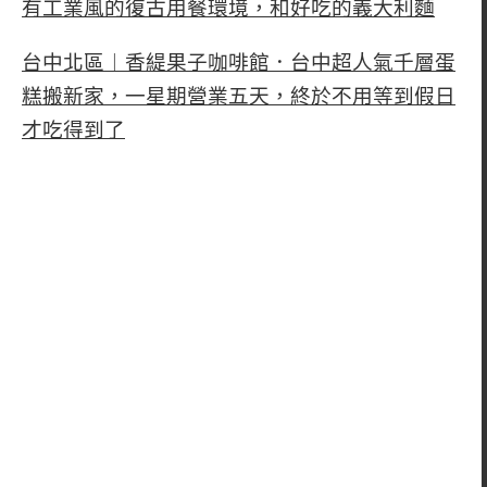
有工業風的復古用餐環境，和好吃的義大利麵
台中北區︱香緹果子咖啡館．台中超人氣千層蛋
糕搬新家，一星期營業五天，終於不用等到假日
才吃得到了