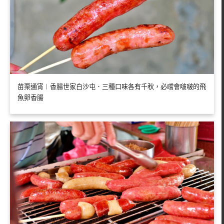
苗栗通宵︱香腸世家白沙屯．三種口味各有千秋，必嚐會啵啵的飛
魚卵香腸