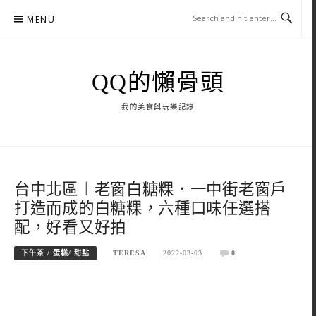
Skip
MENU
to
content
QQ的懶骨頭
我的美食與玩樂記錄
台中北區︱老窗白糖粿．一中街老窗戶
打造而成的白糖粿，六種口味任選搭
配，好看又好拍
下午茶 / 蛋糕/ 甜點
TERESA
2022-03-03
0