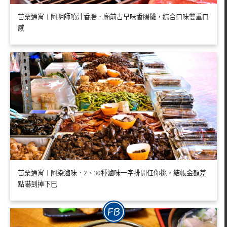
苗栗通宵︱阿明師噴汁香腸．廟前古早味香腸攤，綜合口味雙重口
感
苗栗通宵︱阿染滷味．2、30種滷味一字排開任你挑，結帳金額差
點嚇到掉下巴