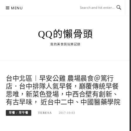
Skip
MENU
to
content
QQ的懶骨頭
我的美食與玩樂記錄
台中北區︱早安公雞 農場晨食＠篤行
店．台中排隊人氣早餐，巔覆傳統早餐
思唯，新菜色登場，中西合壁有創新、
有古早味， 近台中二中、中國醫藥學院
早餐 / 早午餐
TERESA
2017-10-03