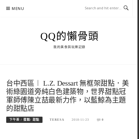
Skip
MENU
to
content
QQ的懶骨頭
我的美食與玩樂記錄
台中西區︱ L.Z. Dessart 無框架甜點．美
術綠園道旁純白色建築物，世界甜點冠
軍師傅陳立喆最新力作，以藍鯨為主題
的甜點店
下午茶 / 蛋糕/ 甜點
TERESA
2018-11-23
0