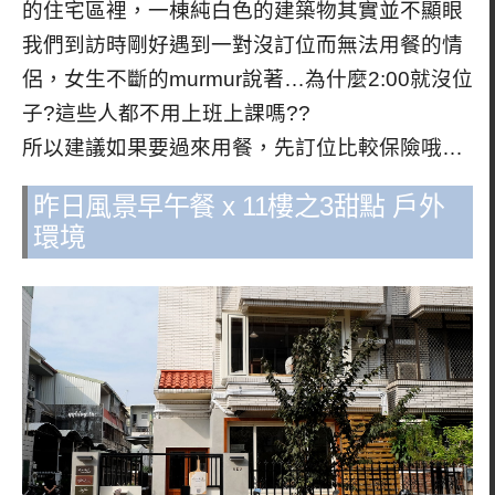
的住宅區裡，一棟純白色的建築物其實並不顯眼
我們到訪時剛好遇到一對沒訂位而無法用餐的情
侶，女生不斷的murmur說著…為什麼2:00就沒位
子?這些人都不用上班上課嗎??
所以建議如果要過來用餐，先訂位比較保險哦…
昨日風景早午餐 x 11樓之3甜點 戶外
環境