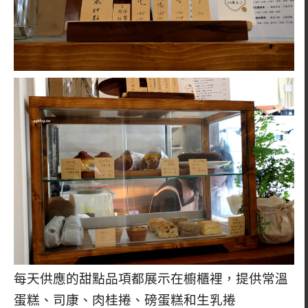
每天供應的甜點品項都展示在櫥櫃裡，提供常溫
蛋糕、司康、肉桂捲、磅蛋糕和生乳捲