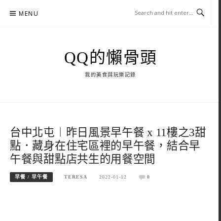
Skip
MENU
to
content
QQ的懶骨頭
我的美食與玩樂記錄
台中北屯︱昨日風景早午餐 x 11樓之3甜
點．藏身在住宅區裡的早午餐，結合早
午餐與甜點店共生的用餐空間
早餐 / 早午餐
TERESA
2022-01-12
0