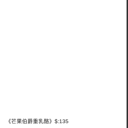
《芒果伯爵重乳酪》$:135