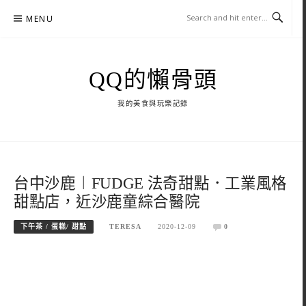
Skip
MENU
to
content
QQ的懶骨頭
我的美食與玩樂記錄
台中沙鹿︱FUDGE 法奇甜點．工業風格
甜點店，近沙鹿童綜合醫院
下午茶 / 蛋糕/ 甜點
TERESA
2020-12-09
0