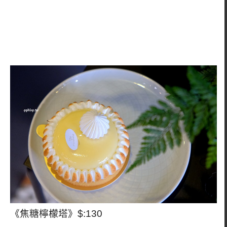
《焦糖檸檬塔》$:130