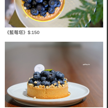
《藍莓塔》$:150