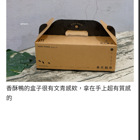
香酥鴨的盒子很有文青感欸，拿在手上超有質感
的