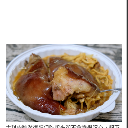
大封肉雖然很肥但吃起來卻不會覺得噁心，超下