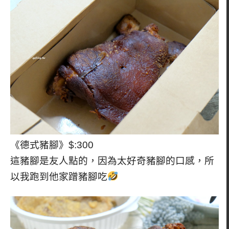
《德式豬腳》$:300
這豬腳是友人點的，因為太好奇豬腳的口感，所
以我跑到他家蹭豬腳吃