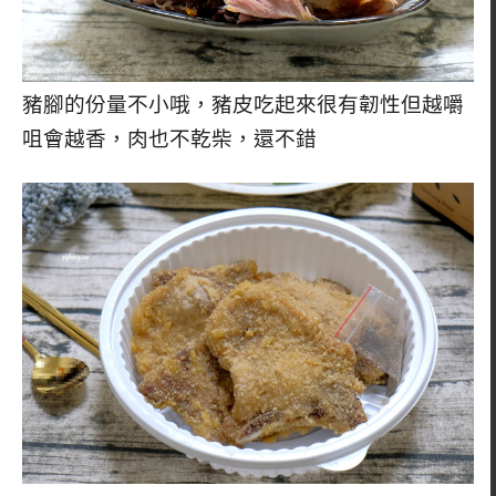
豬腳的份量不小哦，豬皮吃起來很有韌性但越嚼
咀會越香，肉也不乾柴，還不錯