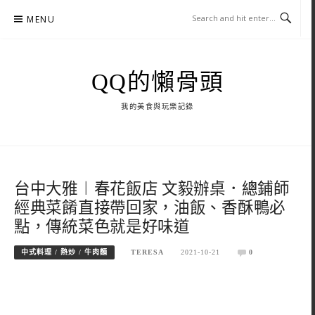
Skip
MENU
to
content
QQ的懶骨頭
我的美食與玩樂記錄
台中大雅︱春花飯店 文毅辦桌．總鋪師
經典菜餚直接帶回家，油飯、香酥鴨必
點，傳統菜色就是好味道
中式料理 / 熱炒 / 牛肉麵
TERESA
2021-10-21
0