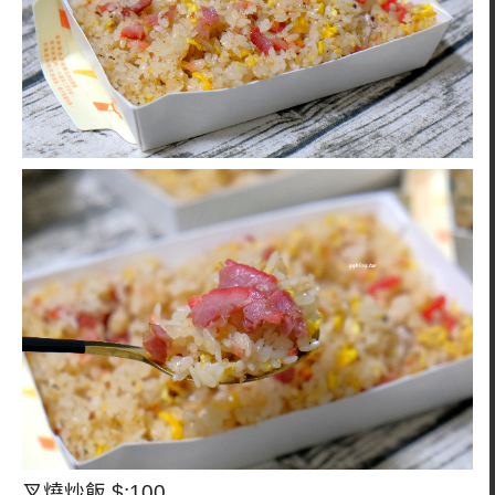
叉燒炒飯 $:100