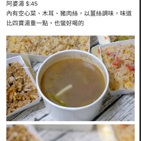
阿婆湯 $:45
內有空心菜、木耳、豬肉絲，以薑絲調味，味道
比四寶湯重一點，也蠻好喝的