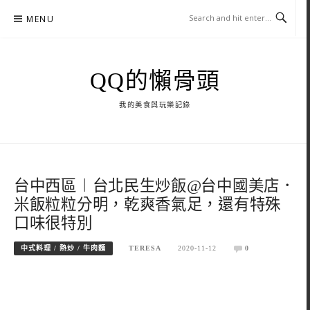
Skip
MENU
to
content
QQ的懶骨頭
我的美食與玩樂記錄
台中西區︱台北民生炒飯@台中國美店．
米飯粒粒分明，乾爽香氣足，還有特殊
口味很特別
中式料理 / 熱炒 / 牛肉麵
TERESA
2020-11-12
0