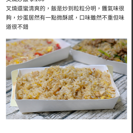
叉燒還蠻清爽的，飯是炒到粒粒分明，鑊氣味很
夠，炒蛋居然有一點微酥感，口味雖然不重但味
道很不錯