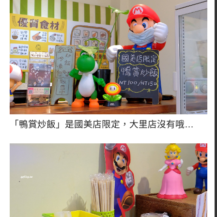
「鴨賞炒飯」是國美店限定，大里店沒有哦…