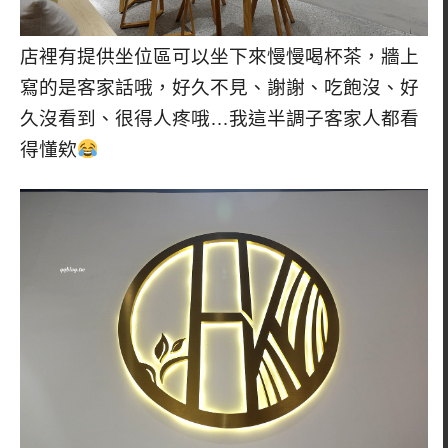
店裡有提供坐位區可以坐下來慢慢喝杯茶，牆上
寫的是客家話哦，好久不見、謝謝、吃飽沒、好
久沒看到、很得人疼哦…我這半調子客家人都看
得懂欸