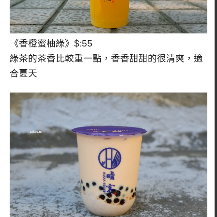
《香橙蜜柚綠》$:55
綠茶的茶香比較重一點，香香甜甜的很清爽，適
合夏天