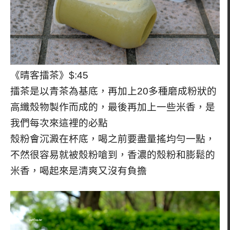
《晴客擂茶》$:45
擂茶是以青茶為基底，再加上20多種磨成粉狀的
高纖殼物製作而成的，最後再加上一些米香，是
我們每次來這裡的必點
殼粉會沉澱在杯底，喝之前要盡量搖均勻一點，
不然很容易就被殼粉嗆到，香濃的殼粉和膨鬆的
米香，喝起來是清爽又沒有負擔