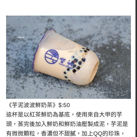
《芋泥波波鮮奶茶》$:50
這杯是以紅茶鮮奶為基底，使用來自大甲的芋
頭，蒸完後加入鮮奶和鮮奶油壓製成泥，芋泥是
有微微顆粒，香濃但不甜膩，加上QQ的珍珠，