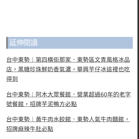
延伸閱讀
台中東勢︱第四橫街那家．東勢區文青風格冰品
店，黑糖珍珠鮮奶香氣濃，華興芋仔冰這裡也吃
得到
台中東勢︱阿木大眾餐館．營業超過60年的老字
號餐館，招牌芋泥鴨方必點
台中東勢︱黃牛肉水餃館．東勢人氣牛肉麵館，
招牌麻辣牛肚必點