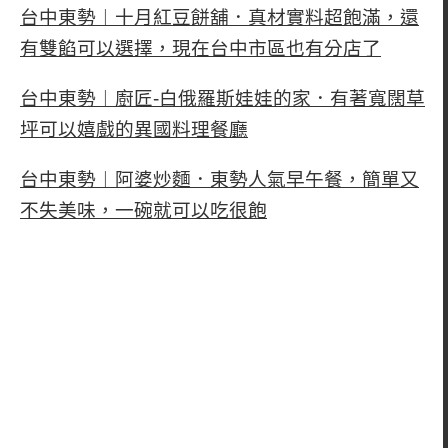
台中東勢︱十月紅豆餅舖．真材實料超飽滿，還
有雙餡可以選擇，現在台中市區也有分店了
台中東勢︱廚匠-白俄羅斯娃娃的家．有著寬闊草
坪可以嬉戲的異國料理餐廳
台中東勢︱阿婆炒麵．東勢人氣早午餐，簡單又
不失美味，一碗就可以吃很飽