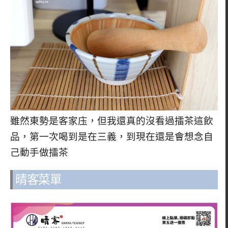
雖然東勢是客家庒，但我還真的沒看過擂茶這飲
品，第一次喝到是在三義，到現在還是會想念自
己動手做擂茶
晴客菜單