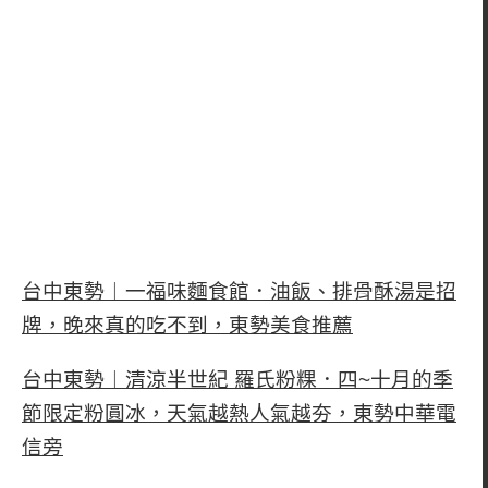
台中東勢︱一福味麵食館．油飯、排骨酥湯是招
牌，晚來真的吃不到，東勢美食推薦
台中東勢︱清涼半世紀 羅氏粉粿．四~十月的季
節限定粉圓冰，天氣越熱人氣越夯，東勢中華電
信旁