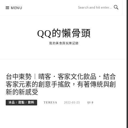
Skip
MENU
to
content
QQ的懶骨頭
我的美食與玩樂記錄
台中東勢︱晴客．客家文化飲品．結合
客家元素的創意手搖飲，有著傳統與創
新的新感受
冰品 / 甜點 / 飲料
TERESA
2022-01-25
0