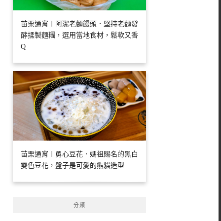
苗栗通宵︱阿潔老麵饅頭．堅持老麵發
酵揉製麵糰，選用當地食材，鬆軟又香
Q
苗栗通宵︱勇心豆花．媽祖賜名的黑白
雙色豆花，盤子是可愛的熊貓造型
分類