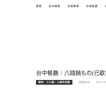
Skip
首頁
台中美食
台灣美食
台灣旅遊
to
content
台中餐廳︱八錢鍋もの(已歇
TERESA
2010-0
鍋物 / 小火鍋 / 火鍋吃到飽