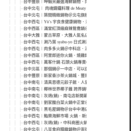
台中豐原︱呷蝦米嚴選海鮮鍋物．肉品品質不錯，愛吃肉的還
台中北屯︱ 肉魂鑄鐵料理 de Meaty Spirit．50
台中北屯︱築間精緻鍋物＠北屯旗艦店．環境寬敞大器，食
台中西屯︱Yü’s 宇良食健康鍋物．沙鹿來的人氣火鍋店，
台中西區︱滿堂紅頂級麻辣鴛鴦鍋＠台中廣三SOGO店．單
台中大雅︱蒙古草原．大雅人氣名店，以養生藥草來入菜，
台中西屯︱涮乃葉 syabu-yo 日式涮涮鍋＠大遠百店，
台中西屯︱肉多多火鍋＠中科店．湯頭選擇性多，加大肉盤
台中西區︱阿里郎迷你火鍋．燒雞鍋整罐紅標米酒擺上桌，
台中西屯︱萬客什鍋 石頭火鍋專賣＠青海店．一年四季都
台中北區︱那個鍋＠一中店．可以選辣度的個人麻辣小火鍋
台中豐原︱新家香沙茶火鍋城．豐原也有沙茶火鍋，現切的
台中南屯︱清真恩德元餃子館．人氣碳燒牛/羊火鍋超吸睛
台中南屯︱椰林世界椰子雞 跨界鍋物．台灣第一家以椰子汁
台中南屯︱灰鴿(鍋)．南屯店新開幕，環境更大更寬敞，
台中南屯︱劉家酸白菜火鍋中正堂＠台中店．高雄左營眷村老
台中西屯︱黑毛屋鍋物＠台中中港店．澳洲和牛鍋物專門店，
台中西屯︱鮨樂海鮮市場 火鍋．新鮮食材看得到，四人海陸
台中西屯︱灰鴿(鍋)，中科商圈火鍋新勢力，食材新鮮有水
台中北屯︱八豆食府精緻鍋物＠崇德店．八豆食府最新火鍋