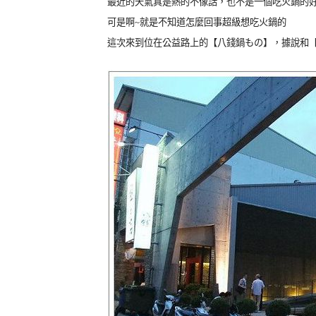
最近的天氣真是熱的不像話，也不是一個吃火鍋的
可是啊~就是不知道怎麼回事超級想吃火鍋的
這次來到位在公益路上的【八錢鍋もの】，據說和