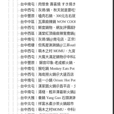
台中南屯︱肉懷食 壽喜燒 すき焼き．美國Prime等級牛肉
台中西屯︱灰鴿/鍋．秋天就是要吃蟹，大閘蟹上市，壽星當
台中豐原︱嗑肉石鍋．300元左右就可以吃到豐富的海鮮或是
台中中區｜瓦庫麻辣鍋 WOW COOL HOTPOT．來
台中西屯︱鮮度鍋物．網友評價超推小火鍋，有7種湯頭可選
台中西區︱滿堂紅頂級麻辣鴛鴦鍋@廣三SOGO．單點式
台中南屯︱灰鴿/鍋@南屯店．正宗重慶麻辣火鍋登場，又香
台中梧棲︱但馬屋涮涮鍋@三井outlet．日本國產牛、牛
台中西屯︱萌木之村 MOMU．九宮格早餐、點咖啡送吐司
台中西屯︱大魔大滿足鍋物＠中科店．主打日本A5和牛，個
台中豐原︱ 錦官印象-老成都火鍋．四川口味麻辣火鍋，又
台中南屯︱猴吃鍋 Monkey Eats Pot．可愛小猴陪吃
台中西屯︱海底撈火鍋＠大遠百店．平日雙人套餐很划算，
台中南屯︱這一小鍋 Orissic Hot Pot@文心秀泰
台中北屯︱漢家園火鍋＠昌平店．北屯老字號個人小火鍋，
台中南屯︱湯棧．輕井澤最新火鍋品牌，主打燒酒雞、麻油
台中大雅︱養鍋 Yang Guo 石頭涮涮鍋．逢甲人氣小火鍋
台中北屯︱祥富水產沙茶火鍋超市．標榜產地直送的火鍋超
台中西屯︱萌木之村MOMU．中科商圈新店登場，複合式餐飲