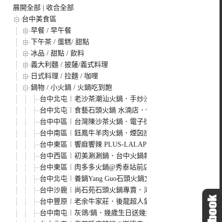
展開全部
|
收合全部
台中美食區
早餐 / 早午餐
下午茶 / 蛋糕/ 甜點
冰品 / 甜點 / 飲料
義大利麵 / 披薩/義式料理
日式料理 / 拉麵 / 咖哩
鍋物 / 小火鍋 / 火鍋吃到飽
台中北屯︱老沙茶潮汕火鍋．手炒沙茶香氣濃，食材新鮮價
台中北屯︱食藝石頭火鍋 水湳店．傳統現炒火鍋，環境有
台中中區︱台灣陳沙茶火鍋．電子街裡的人氣沙茶火鍋，一賣超
台中南區︱鈺鳳牛羊肉火鍋．煙囟炭火直燒牛肉鍋，滿滿一
台中東區︱饗麻饗辣 PLUS-LALAPORT台中店．自助百
台中西區︱初美涮涮鍋．台中火鍋新品牌，食材高檔，甜點
台中東區︱肉多多火鍋@秀泰站前店．平日午餐3.5小時慢
台中北屯︱養鍋Yang Guo石頭火鍋文心店．全台連鎖小火
台中沙鹿︱尚石苑石頭火鍋專賣．海線人氣火鍋大改裝，蔬
台中豐原︱老余牛家莊．後龍超人氣牛肉火鍋豐原展店，原
台中南屯︱灰鴿/鍋．幾歲生日送幾隻蝦，還有小鮑魚、蛤