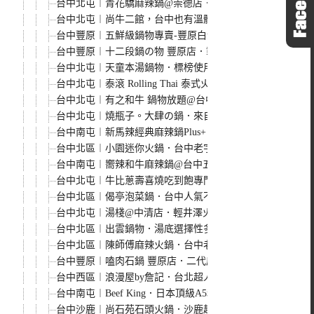
台中北屯︱青花驕麻辣鍋@崇德店．連湯都可以喝的麻辣鍋
台中北屯︱尚牛二館，台中也有溫體牛肉湯，每天現宰直送最
台中豐原︱五鮮級鍋物專賣-豐原白金店．平價火鍋湯底、肉
台中豐原︱十二段鍋の物 豐原店．彰化人氣鍋物二代店，
台中北屯︱天童本湯鍋物．標榜使用天然食材熬煮16小時
台中北屯︱泰滾 Rolling Thai 泰式火鍋．熱帶叢林風
台中北屯︱有之和牛 鍋物放題@台中松竹店．平日午餐788
台中北屯︱燒瓶子。大肆の鍋．來自彰化員林的人氣火鍋，
台中南屯︱新馬辣經典麻辣鍋Plus+ ．台北人氣麻辣火鍋
台中北區︱小園迷你火鍋．台中老字號小火鍋，從傍晚一直營
台中南屯︱嚮辣和牛麻辣鍋@台中五權西店．王品集團旗下
台中北屯︱牛比蔥壽喜燒吃到飽專門店．8種湯底可以選擇，
台中北區︱偈亭泡菜鍋．台中人氣不墜的小火鍋，滿滿一鍋
台中北屯︱湯棧@中清店．輕井澤火鍋系列三代店，中清店
台中北區︱出雲鍋物．湯底選擇性多，還有溫補的麻油系列
台中北區︱陳師傅麻辣火鍋．台中老字號吃到飽麻辣火鍋，
台中豐原︱嗑肉石鍋 豐原店．二代店新登場，蔬菜吧、飲
台中西區︱浪漫屋by詹記．台北超人氣麻辣火鍋台中快閃
台中南屯︱Beef King．日本頂級A5和牛、澳洲M9+和
台中沙鹿︱尚石苑石頭火鍋．沙鹿超人氣火鍋，湯底口味特