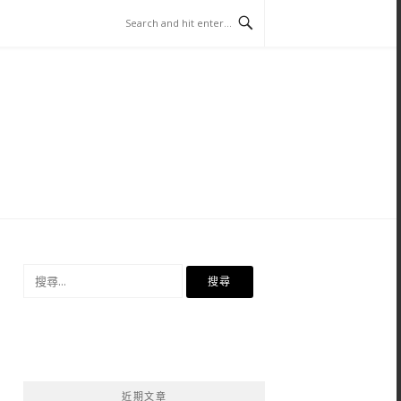
搜
尋
關
鍵
字:
近期文章