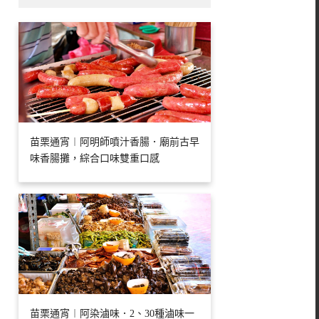
苗栗通宵︱阿明師噴汁香腸．廟前古早
味香腸攤，綜合口味雙重口感
苗栗通宵︱阿染滷味．2、30種滷味一