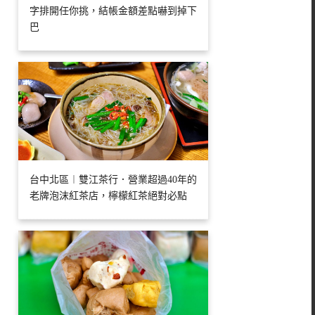
字排開任你挑，結帳金額差點嚇到掉下
巴
台中北區︱雙江茶行．營業超過40年的
老牌泡沫紅茶店，檸檬紅茶絕對必點