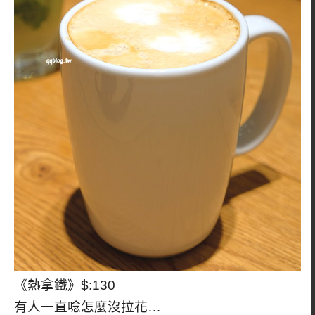
《熱拿鐵》$:130
有人一直唸怎麼沒拉花…