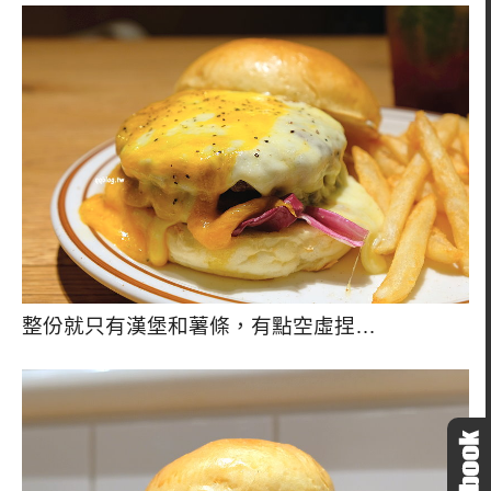
整份就只有漢堡和薯條，有點空虛捏…