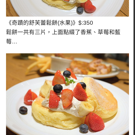
《奇蹟的舒芙蕾鬆餅(水果)》$:350
鬆餅一共有三片，上面點綴了香蕉、草莓和藍
莓…