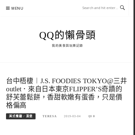
Skip
MENU
to
content
QQ的懶骨頭
我的美食與玩樂記錄
台中梧棲︱J.S. FOODIES TOKYO@三井
outlet．來自日本東京FLIPPER’S奇蹟的
舒芙蕾鬆餅，香甜軟嫩有蛋香，只是價
格偏高
美式餐廳 / 漢堡
TERESA
2019-03-04
0