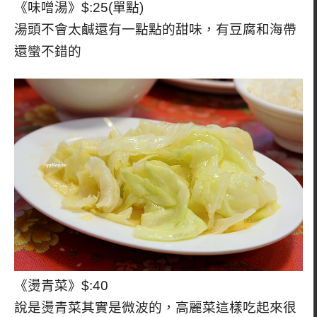
《味噌湯》$:25(單點)
湯頭不會太鹹還有一點點的甜味，有豆腐和海帶
還蠻不錯的
《燙青菜》$:40
說是燙青菜其實是微波的，高麗菜這樣吃起來很