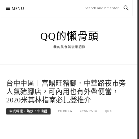
Skip
MENU
to
content
QQ的懶骨頭
我的美食與玩樂記錄
台中中區︱富鼎旺豬腳．中華路夜市旁
人氣豬腳店，可內用也有外帶便當，
2020米其林指南必比登推介
中式料理 / 熱炒 / 牛肉麵
TERESA
2020-12-16
0