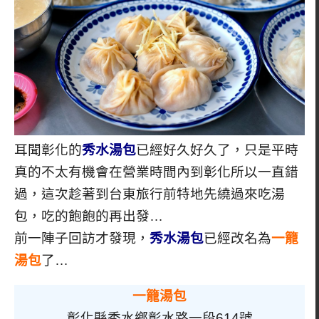
耳聞彰化的
秀水湯包
已經好久好久了，只是平時
真的不太有機會在營業時間內到彰化所以一直錯
過，這次趁著到台東旅行前特地先繞過來吃湯
包，吃的飽飽的再出發…
前一陣子回訪才發現，
秀水湯包
已經改名為
一籠
湯包
了…
一籠湯包
彰化縣秀水鄉彰水路一段614號