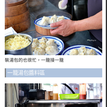
裝湯包的也很忙，一籠接一籠
一籠湯包醬料區