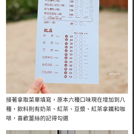
接著拿取菜單填寫，原本六種口味現在增加到八
種，飲料則有奶茶、紅茶、豆漿、紅茶拿鐵和咖
啡，喜歡薑絲的記得勾選