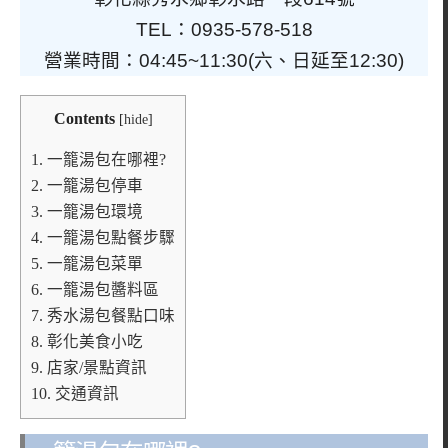
TEL：0935-578-518
營業時間：04:45~11:30(六、日延至12:30)
Contents
[
hide
]
1.
一籠湯包在哪裡?
2.
一籠湯包停車
3.
一籠湯包環境
4.
一籠湯包點餐步驟
5.
一籠湯包菜單
6.
一籠湯包醬料區
7.
秀水湯包餐點口味
8.
彰化美食小吃
9.
店家/景點資訊
10.
交通資訊