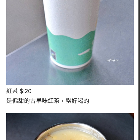
紅茶 $:20
是偏甜的古早味紅茶，蠻好喝的