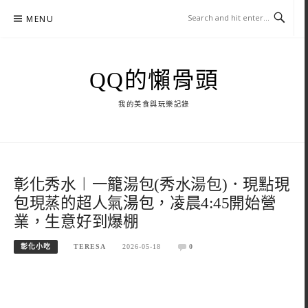
Skip
MENU
to
content
QQ的懶骨頭
我的美食與玩樂記錄
彰化秀水︱一籠湯包(秀水湯包)．現點現
包現蒸的超人氣湯包，凌晨4:45開始營
業，生意好到爆棚
彰化小吃
TERESA
2026-05-18
0