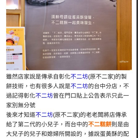
雖然店家說是傳承自彰化
不二坊
(原不二家)的製
餅技術，也有很多人說是
不二坊
的台中分店，不
過記得彰化
不二坊
曾在門口貼上公告表示只此一
家別無分號
後來才知道
不二坊
(原不二家)的老老闆將店傳承
給了第二代的小兒子，而台中的
不二糕餅
則是由
大兒子的兒子和媳婦所開設的，據說蛋黃酥的配