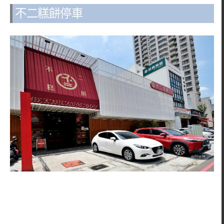
不二糕餅停車