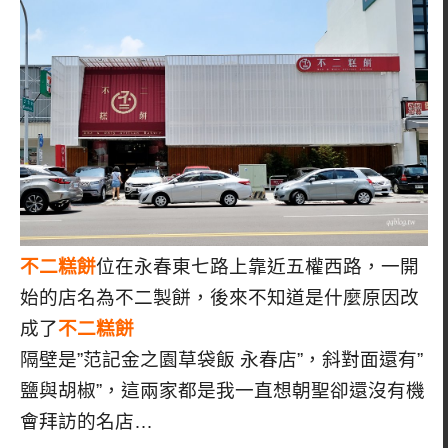
不二糕餅
位在永春東七路上靠近五權西路，一開
始的店名為不二製餅，後來不知道是什麼原因改
成了
不二糕餅
隔壁是”范記金之園草袋飯 永春店”，斜對面還有”
鹽與胡椒”，這兩家都是我一直想朝聖卻還沒有機
會拜訪的名店…