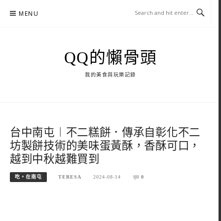
Skip
MENU
to
content
QQ的懶骨頭
我的美食與玩樂記錄
台中南屯︱不二糕餅．傳承自彰化不二
坊製餅技術的美味蛋黃酥，香酥可口，
越到中秋越難買到
吃。在南屯
TERESA
2024-08-14
0