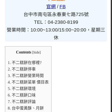
官網
/
FB
台中市南屯區永春東七路725號
TEL：04-2380-8199
營業時間：10:00~13:00/15:00~20:00，星期三
休
Contents
[
hide
]
1.
不二糕餅在哪裡?
2.
不二糕餅停車
3.
不二糕餅營業時間
4.
不二糕餅菜單 價目表
5.
不二糕餅環境
6.
不二糕餅口味
7.
不二糕餅評論
8.
台中蛋黃酥、月餅