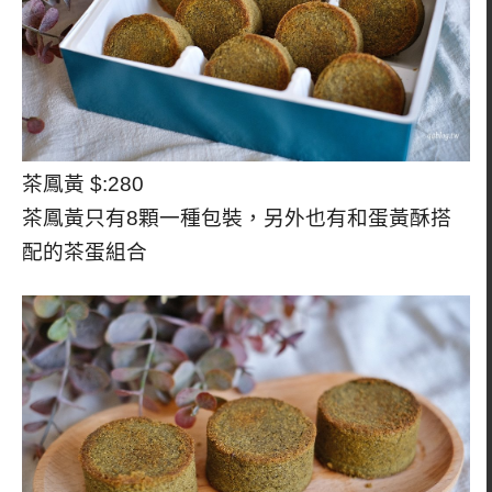
茶鳳黃 $:280
茶鳳黃只有8顆一種包裝，另外也有和蛋黃酥搭
配的茶蛋組合