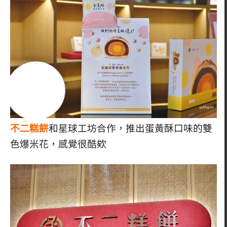
不二糕餅
和星球工坊合作，推出蛋黃酥口味的雙
色爆米花，感覺很酷欸