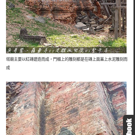
塔廟主要以紅磚建造而成，門楣上的雕刻都是在磚上面蓋上水泥雕刻而
成