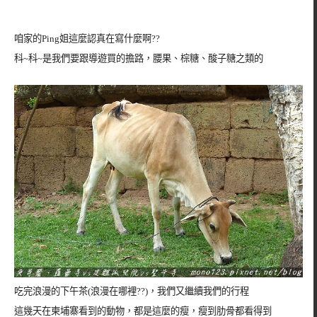
咱家的Ping姐這麼認真在寫什麼啊??
科~科~是我們要跟導遊買的擔路，腰果、棕糖、酸子糖之類的
吃完浪漫的下午茶(浪漫在哪裡??)，我們又繼續我們的行程
這幾天在柬埔寨看到的動物，都是這麼的瘦，瘦到肋骨都看得到