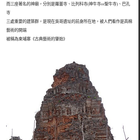
而三座著名的神廟，分別是羅蕾寺、比列科寺(神牛寺or聖牛寺)、巴孔
寺
三處重要的建築群，是現在吳哥遺址的前身所在地，被人們看作是高棉
藝術的開端
被稱為柬埔寨《古典藝術的肇始》