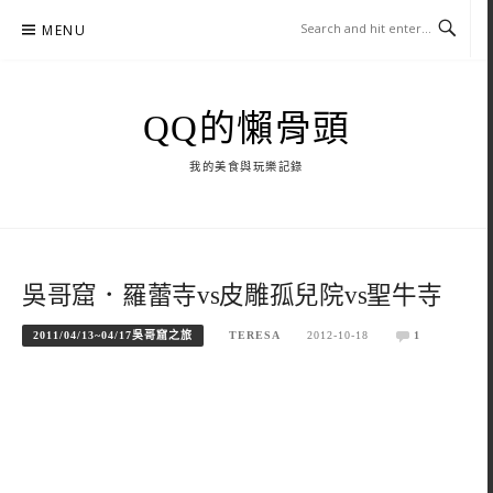
Skip
MENU
to
content
QQ的懶骨頭
我的美食與玩樂記錄
吳哥窟．羅蕾寺vs皮雕孤兒院vs聖牛寺
2011/04/13~04/17吳哥窟之旅
TERESA
2012-10-18
1