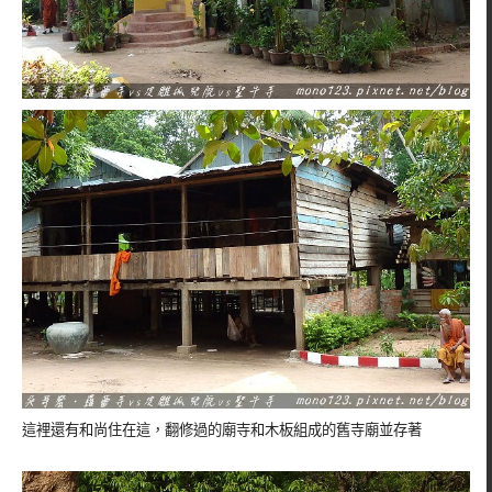
這裡還有和尚住在這，翻修過的廟寺和木板組成的舊寺廟並存著