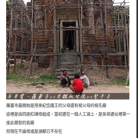
羅蕾寺最開始是用來紀念國王的父母還有祖父母的祖先廟
這裡是由四座紅磚塔組成，當初建在一個人工湖上，是吳哥遺址裡第一
座此類型的島廟
但現在不論塔或是湖都已不存在