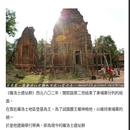
《羅洛士遺址群》西元八〇二年，闇耶跋摩二世結束了柬埔寨分列的局
面，
在靠近羅洛士地區登基為王，為了試圖醬王權神格他，以維持柬埔寨的
統一
於是他建廟舉行祭典，即為現今的羅洛士遺址群