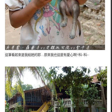
這筆看起來是我給她的耶…原來我也這麼有愛心啊!!科~科~