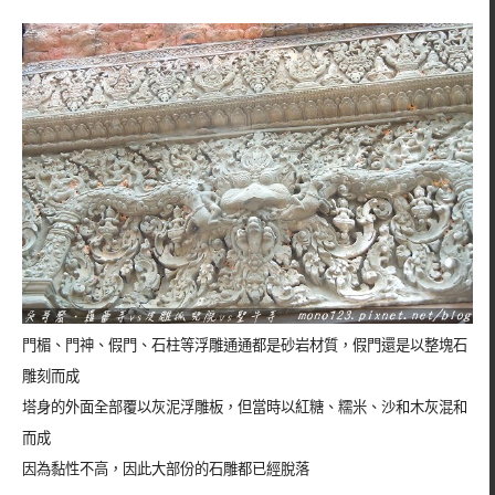
門楣、門神、假門、石柱等浮雕通通都是砂岩材質，假門還是以整塊石
雕刻而成
塔身的外面全部覆以灰泥浮雕板，但當時以紅糖、糯米、沙和木灰混和
而成
因為黏性不高，因此大部份的石雕都已經脫落