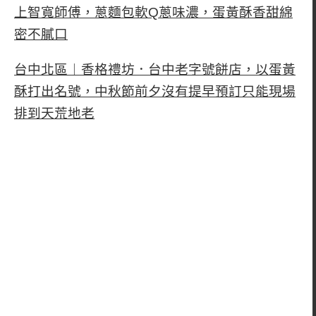
上智寬師傅，蔥麵包軟Q蔥味濃，蛋黃酥香甜綿
密不膩口
台中北區︱香格禮坊．台中老字號餅店，以蛋黃
酥打出名號，中秋節前夕沒有提早預訂只能現場
排到天荒地老