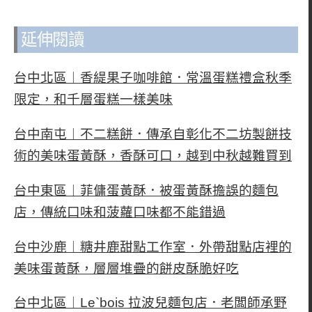
延伸閱讀
台中北區︱香緹果子咖啡館．常溫蛋糕禮盒秋季
限定，和千層蛋糕一樣美味
台中南屯︱不二糕餅．傳承自彰化不二坊製餅技
術的美味蛋黃酥，香酥可口，越到中秋越難買到
台中東區︱菲傭蛋黃酥．被蛋黃酥擔誤的麵包
店，傳統口味和菠蘿口味都不能錯過
台中沙鹿︱糖井鹿甜點工作室．外帶甜點店裡的
美味蛋黃酥，層層堆疊的餅皮酥脆好吃
台中北區︱Le`bois 拉波兒麵包店．老闆師承野