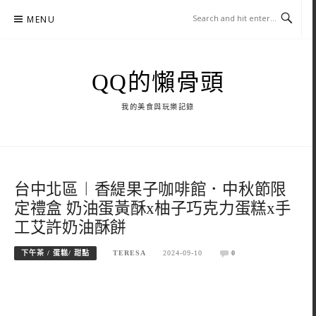
Skip
MENU
to
content
QQ的懶骨頭
我的美食與玩樂記錄
台中北區︱香緹果子咖啡館．中秋節限
定禮盒 奶油蛋黃酥x柚子巧克力蛋糕x手
工艾許奶油酥餅
下午茶 / 蛋糕/ 甜點
TERESA
2024-09-10
0