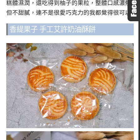
糕體濕潤，還吃得到柚子的果粒，整體口感濃郁
但不甜膩，連不是很愛巧克力的我都覺得很可以
香緹果子 手工艾許奶油酥餅