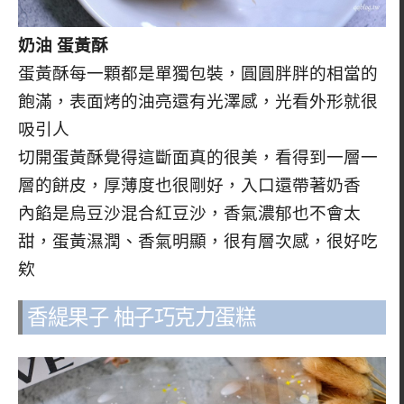
奶油 蛋黃酥
蛋黃酥每一顆都是單獨包裝，圓圓胖胖的相當的
飽滿，表面烤的油亮還有光澤感，光看外形就很
吸引人
切開蛋黃酥覺得這斷面真的很美，看得到一層一
層的餅皮，厚薄度也很剛好，入口還帶著奶香
內餡是烏豆沙混合紅豆沙，香氣濃郁也不會太
甜，蛋黃濕潤、香氣明顯，很有層次感，很好吃
欸
香緹果子 柚子巧克力蛋糕