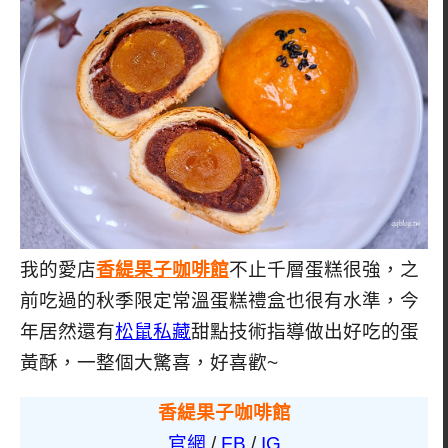
我的愛店
香緹果子咖啡館
不止千層蛋糕很強，之
前吃過的秋季限定常溫蛋糕禮盒也很有水準，今
年居然還有
松鼠私藏
甜點技術指導做出好吃的蛋
黃酥，一整個大驚喜，好喜歡~
香緹果子咖啡館
官網
/
FB
/
IG