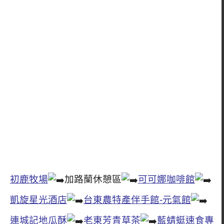
初鹿牧場
加路蘭休憩區
可可娜咖啡館
凱旋星光酒店
台東農特產伴手館-元氣館
連城記地瓜酥
老東芳青草茶
藍蜻蜓速食專