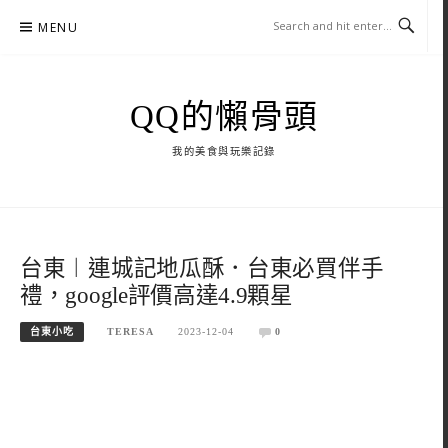
Skip
MENU
to
content
QQ的懶骨頭
我的美食與玩樂記錄
台東︱連城記地瓜酥．台東必買伴手
禮，google評價高達4.9顆星
台東小吃
TERESA
2023-12-04
0