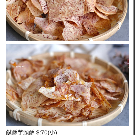
鹹酥芋頭酥 $:70(小)