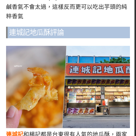
鹹香氣不會太過，這樣反而更可以吃出芋頭的純
粹香氣
連城記地瓜酥評論
連城記
和楊記都是台東很有人氣的地瓜酥，兩家