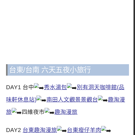
台東/台南 六天五夜小旅行
DAY1 台中
秀水湯包
別有洞天咖啡館(品
味軒休息站)
南田人文觀景景觀台
趣淘漫
旅
四維夜市
趣淘漫旅
DAY2
台東趣淘漫旅
台東瘦仔羊肉