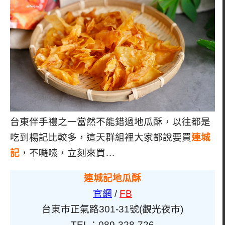
台東伴手禮之一當然不能錯過地瓜酥，以往都是
吃到楊記比較多，這天群組裡大家都說要買
連城
記
，不囉嗦，立刻來買…
連城記地瓜酥
官網
/
FB
台東市正氣路301-31號(觀光夜市)
TEL：089-328-726