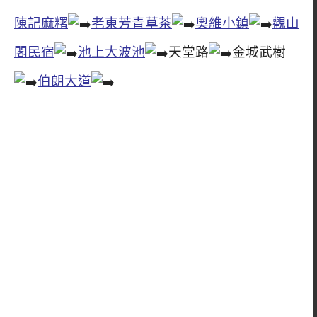
陳記麻糬
老東芳青草茶
奧維小鎮
觀山
閣民宿
池上大波池
天堂路
金城武樹
伯朗大道