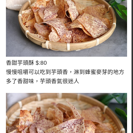
香甜芋頭酥 $:80
慢慢咀嚼可以吃到芋頭香，淋到蜂蜜麥芽的地方
多了香甜味，芋頭香氣很迷人