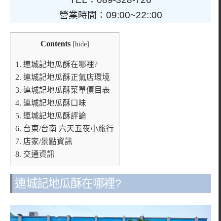
營業時間：09:00~22::00
Contents
[
hide
]
1.
連城記地瓜酥在哪裡?
2.
連城記地瓜酥正氣店環境
3.
連城記地瓜酥菜單價目表
4.
連城記地瓜酥口味
5.
連城記地瓜酥評論
6.
台東/台南 六天五夜小旅行
7.
店家/景點資訊
8.
交通資訊
連城記地瓜酥在哪裡?