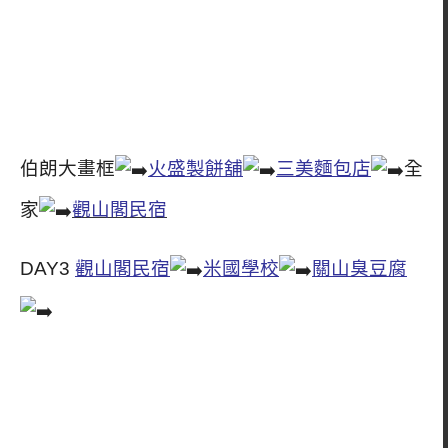
伯朗大畫框
火盛製餅舖
三美麵包店
全
家
觀山閣民宿
DAY3
觀山閣民宿
米國學校
關山臭豆腐