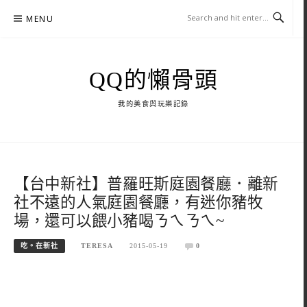
Skip
MENU
to
content
QQ的懶骨頭
我的美食與玩樂記錄
【台中新社】普羅旺斯庭園餐廳．離新
社不遠的人氣庭園餐廳，有迷你豬牧
場，還可以餵小豬喝ㄋㄟㄋㄟ~
吃。在新社
TERESA
2015-05-19
0