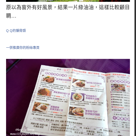
原以為窗外有好風景，結果一片綠油油，這樣比較顧目
睭…
Q Q的懶骨頭
一併推廣你的粉絲專頁