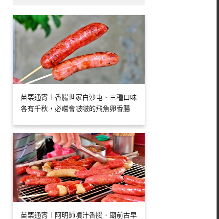
苗栗通宵︱香腸世家白沙屯．三種口味
各有千秋，必嚐會啵啵的飛魚卵香腸
苗栗通宵︱阿明師噴汁香腸．廟前古早