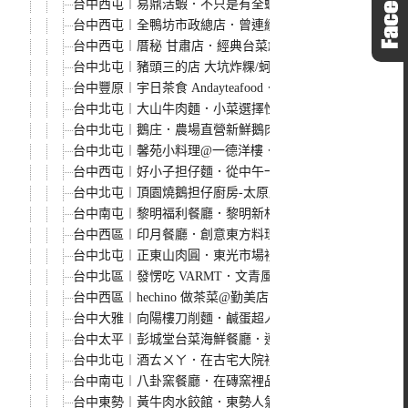
台中西屯︱易鼎活蝦．不只是有全蝦料理還有羊肉爐，冷冷
台中西屯︱全鴨坊市政總店．曾連續2年獲得米其林餐盤推
台中西屯︱厝秘 甘肅店．經典台菜創新吃法，環境大器有
台中北屯︱豬頭三的店 大坑炸粿/蚵嗲．大坑超人氣小吃，
台中豐原︱宇日茶食 Andayteafood．隱藏在菜市場旁的
台中北屯︱大山牛肉麵．小菜選擇性多，紅燒口味牛肉麵湯
台中北屯︱鵝庄．農場直營新鮮鵝肉，黃金燒鵝平日限量五
台中北屯︱馨苑小料理@一德洋樓．在歷史建築裡品嚐米其
台中西屯︱好小子担仔麵．從中午一路營業到半夜的人氣快
台中北屯︱頂園燒鵝担仔廚房-太原店．阿官火鍋集團燒鵝
台中南屯︱黎明福利餐廳．黎明新村裡40年眷村菜，點滿
台中西區︱印月餐廳．創意東方料理中式經典菜，經典烤鴨
台中北屯︱正東山肉圓．東光市場裡的人氣小吃，肉圓有Q
台中北區︱發愣吃 VARMT．文青風中式創意麵食，2024
台中西區︱hechino 做茶菜@勤美店．咖啡館風格台菜餐
台中大雅︱向陽樓刀削麵．鹹蛋超人削麵很吸睛，喜歡QQ
台中太平︱彭城堂台菜海鮮餐廳．連續多年獲選為米其林必
台中北屯︱酒ㄊㄨㄚ．在古宅大院裡品嚐中式料理，復古味
台中南屯︱八卦窯餐廳．在磚窯裡品嚐熱炒料理，招牌菜色
台中東勢︱黃牛肉水餃館．東勢人氣牛肉麵館，招牌麻辣牛