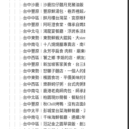
台中沙鹿︱沙鹿拉仔麵月見豬油飯．懷舊的課堂坐位用餐區
台中豐原︱豐原鮮湯包．巷弄裡超人氣鮮肉湯包，現點現作
台中中區︱醉月樓台灣菜．宮原眼科裡的台菜料理，連續兩
台中豐原︱阿旺澄食堂．傳承自媽媽好手藝的古早味小吃，
台中北屯︱鴻龍宴餐廳．浮誇系活蝦料理餐廳，把整艘船都
台中東勢︱東勢鮮蝦大餛飩．大size鮮蝦餛飩口味好，小
台中南屯︱十八燒燒臘專賣店．南屯人氣燒臘便當，五寶飯
台中豐原︱永芳亭扁食 肉粽．廟東80年老店，肉粽、扁食
台中西區︱饕之鄉 李姐的店．網友評比為台中平價版鼎泰豐，
台中豐原︱新加坡客家美食．台三線上的客家美食餐廳，招
台中東勢︱怒騾子麵店．一個人的麵店，滷菜值得一吃，東
台中東勢︱檳園食坊．平價美味的客家菜餐廳，推清燙溫體
台中西區︱樂群蚵仔粥．台式肉粥鮮甜好吃，小菜通通來一
台中南屯︱鹿港老堯師肉包．師承鹿港超人氣老龍師的香菇
台中北區︱柏園現炒簡餐．餐點份量大口味好，一吃超過2
台中豐原︱秋Chill烤鴨．沒有店面的好吃烤鴨，只能透過
台中太平︱彭城堂台菜海鮮餐廳．濃濃古早味的台菜餐廳，
台中南屯︱千味海鮮餐廳．連續2年入圍台中米其林餐盤推
台中中區︱范記金之園草袋飯．創立於1978年的人氣炸排骨