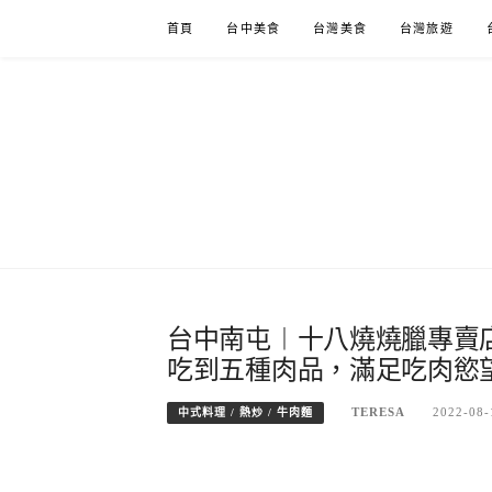
Skip
首頁
台中美食
台灣美食
台灣旅遊
to
content
台中南屯︱十八燒燒臘專賣
吃到五種肉品，滿足吃肉慾
TERESA
2022-08-
中式料理 / 熱炒 / 牛肉麵