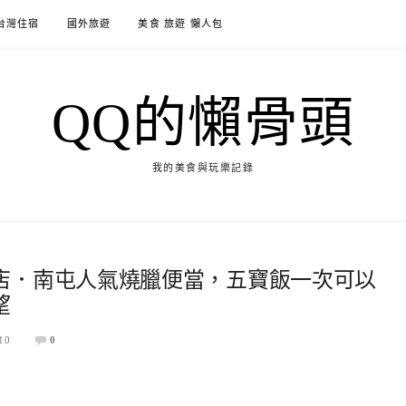
台灣住宿
國外旅遊
美食 旅遊 懶人包
QQ的懶骨頭
我的美食與玩樂記錄
店．南屯人氣燒臘便當，五寶飯一次可以
望
10
0