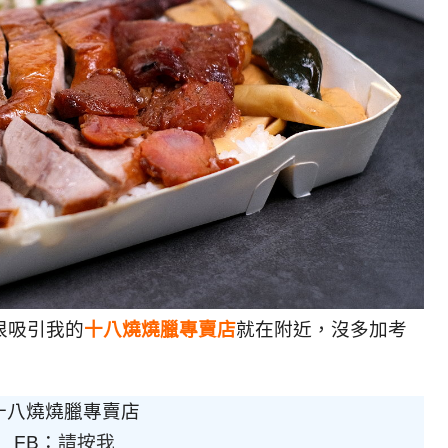
很吸引我的
十八燒燒臘專賣店
就在附近，沒多加考
十八燒燒臘專賣店
FB：
請按我