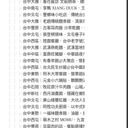
台中大雅︱春花飯店 文毅辦桌．總鋪師經典菜餚直接帶回
台中南屯︱享鴨 XIANG DUCK．王品集團新創意，一
台中北屯︱豐鄉味小吃店．傳統台式小吃店，餐點選擇性多
台中大雅︱老趙傳統麵食館．清泉崗人氣麵食館，小菜選擇
台中豐原︱古客蒜肉飯 沙茶乾麵．沙茶乾麵、蒜肉飯、虱
台中北屯︱張登棋燒味．北屯巷子裡的美味燒臘便當，不提
台中西區︱陸園餐廳．台中老字號江浙菜餐廳，2020年榮
台中大雅︱武漢熱乾麵．武漢當地特色早餐，口味特別一吃
台中中區︱富鼎旺豬腳．中華路夜市旁人氣豬腳店，可內用也
台中南屯︱有春茶館@大墩店．懷舊氛圍的古早味餐點，份
台中西區︱台北民生炒飯@台中國美店．米飯粒粒分明，乾
台中東勢︱阿木大眾餐館．營業超過60年的老字號餐館，招
台中西屯︱元金小六鍋貼．顆顆飽滿會噴汁，台中鍋貼排隊
台中石岡︱牧莊原汁牛肉麵．山城人氣牛肉麵，用餐時間人
台中新社︱西月湖農園．隱藏在鄉間小路的人氣餐廳，推椒
台中北屯︱東山棧甕缸雞．大坑人氣甕缸雞，每桌都要有一隻
台中北屯︱阿陞功夫廚房．以中式料理為主的復古風格特色
台中東勢︱一福味麵食館．油飯、排骨酥湯是招牌，晚來真
台中西屯︱萌木之村 MOMU．九宮格早餐、點咖啡送吐司
台中豐原︱豆腐肉的店．餐點選擇性多，豆腐肉是招牌，價