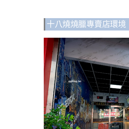
十八燒燒臘專賣店環境