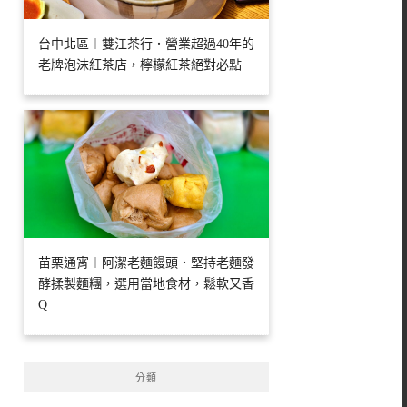
台中北區︱雙江茶行．營業超過40年的
老牌泡沫紅茶店，檸檬紅茶絕對必點
苗栗通宵︱阿潔老麵饅頭．堅持老麵發
酵揉製麵糰，選用當地食材，鬆軟又香
Q
分類