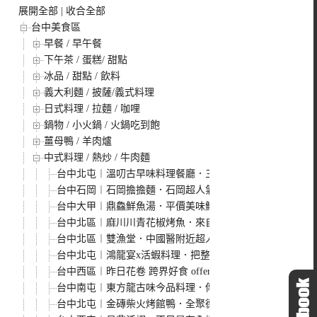
展開全部
|
收合全部
台中美食區
早餐 / 早午餐
下午茶 / 蛋糕/ 甜點
冰品 / 甜點 / 飲料
義大利麵 / 披薩/義式料理
日式料理 / 拉麵 / 咖哩
鍋物 / 小火鍋 / 火鍋吃到飽
薑母鴨 / 羊肉爐
中式料理 / 熱炒 / 牛肉麵
台中北屯︱溫叨古早味料理餐廳．三合院裡的古早味料理，
台中石岡︱石岡擔擔麵．石岡超人氣客家料理，沒有提早預
台中大甲︱鼎鱻鮮魚湯．平價美味鮮魚料理，鎮瀾宮美食推
台中北區︱麻川川青花椒烤魚．來自重慶的道地烤魚，現烤
台中北區︱雙漁堂．中國醫附近超人氣複合式簡餐，粽子也
台中北屯︱鴻龍宴x活蝦料理．把整艘船開進餐廳裡，8人
台中西區︱昨日花卷 跨界好食 offer oh fusion rest
台中南屯︱東方龍古味今品料理．傳統料理融合創新蹦出新
台中北屯︱金磚柴火烤館鴨．全聚德技法果木柴燒窯，一鴨