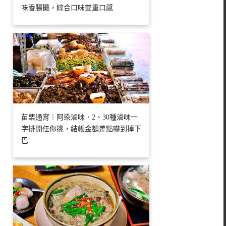
味香腸攤，綜合口味雙重口感
苗栗通宵︱阿染滷味．2、30種滷味一
字排開任你挑，結帳金額差點嚇到掉下
巴