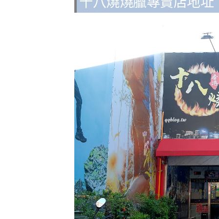
十八燒燒臘專賣店地址