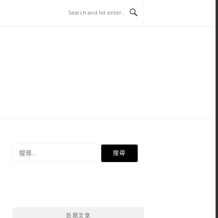
搜
尋
關
鍵
字:
近期文章