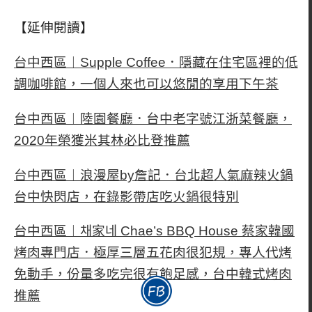
【延伸閱讀】
台中西區︱Supple Coffee．隱藏在住宅區裡的低
調咖啡館，一個人來也可以悠閒的享用下午茶
台中西區︱陸園餐廳．台中老字號江浙菜餐廳，
2020年榮獲米其林必比登推薦
台中西區︱浪漫屋by詹記．台北超人氣麻辣火鍋
台中快閃店，在錄影帶店吃火鍋很特別
台中西區︱채家네 Chae’s BBQ House 蔡家韓國
烤肉專門店．極厚三層五花肉很犯規，專人代烤
免動手，份量多吃完很有飽足感，台中韓式烤肉
推薦