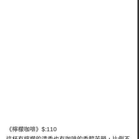
《檸檬咖啡》$:110
這杯有檸檬的清香也有咖啡的香醇苦韻，比例不