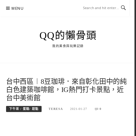
Skip
MENU
to
content
QQ的懶骨頭
我的美食與玩樂記錄
台中西區︱8豆珈琲．來自彰化田中的純
白色建築咖啡館，IG熱門打卡景點，近
台中美術館
下午茶 / 蛋糕/ 甜點
TERESA
2021-01-27
0