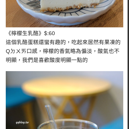
《檸檬生乳酪》$:60
這個乳酪蛋糕還蠻有趣的，吃起來居然有果凍的
Qㄉㄨㄞ口感，檸檬的香氣略為偏淡，酸氣也不
明顯，我們是喜歡酸度明顯一點的