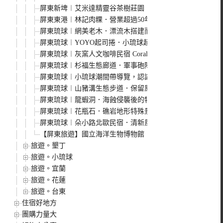
屏東新埤︱艾米達精靈谷茶樹莊園．小而美的精靈谷園區，
屏東東港︱林記肉粿．營業超過50年的東港在地特色小吃，
屏東琉球︱網美老木．漂流木搭建而成的IG打卡秘境，小琉
屏東琉球︱YOYO起司捲．小琉球超人氣小吃，不預訂幾乎
屏東琉球︱灰窯人文咖啡民宿 Coral Cafe．正對漁港的
屏東琉球︱杉福生態廊道．軍事砲陣地轉變成生態廊道，看
屏東琉球︱小琉球潮間帶導覽，認識小琉球海洋生態，適合
屏東琉球︱山豬溝生態步道．保留原始森林容貌的自然景觀步
屏東琉球︱龍蝦洞．海蝕侵襲後的特殊地形，拍網美照很可
屏東琉球︱花瓶石．礁岩地形特殊景觀，也是觀看海龜和浮
屏東琉球︱朵小路北歐民宿．清新風格北歐風民宿，IG票選
【屏東旅遊】國立海洋生物博物館
旅遊。墾丁
旅遊。小琉球
旅遊。宜蘭
旅遊。花蓮
旅遊。台東
住宿好地方
團購力量大