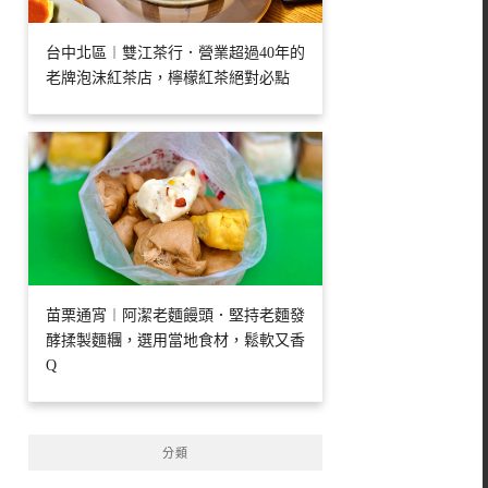
台中北區︱雙江茶行．營業超過40年的
老牌泡沫紅茶店，檸檬紅茶絕對必點
苗栗通宵︱阿潔老麵饅頭．堅持老麵發
酵揉製麵糰，選用當地食材，鬆軟又香
Q
分類