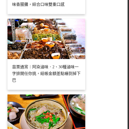
味香腸攤，綜合口味雙重口感
苗栗通宵︱阿染滷味．2、30種滷味一
字排開任你挑，結帳金額差點嚇到掉下
巴