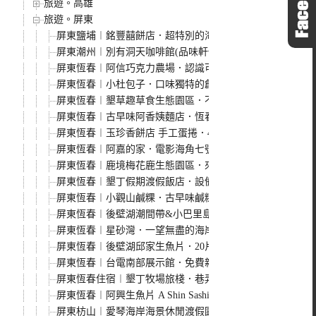
旅遊。高雄
旅遊。屏東
屏東鹽埔︱銘豐囍餅店．超特別的海綿蛋糕鳳梨酥，現場無
屏東潮州︱別有洞天咖啡館(品味軒休息站)，屏鵝公路上
屏東恆春︱阿信巧克力農場．認識可可豆的原貌，還可以餵
屏東恆春︱小杜包子．口味獨特的創意包子，多年過去人氣
屏東恆春︱墾草趣草食生態園區．不只有梅花鹿，還有草泥
屏東恆春︱古早味阿香姨麵店．恆春老街在地美食，簡單的
屏東恆春︱玉珍香餅店 手工蛋捲．40年老店，洋蔥蛋捲是
屏東恆春︱阿嘉的家．電影海角七號主角阿嘉的家拍攝地，I
屏東恆春︱鹿境梅花鹿生態園區．來一場與梅花鹿近距離的
屏東恆春︱墾丁假期渡假飯店．設備略顯老舊但房價便宜附
屏東恆春︱小觀山鹹粿．古早味鹹粿配香腸，180度海景看
屏東恆春︱後壁湖潮間帶&小巴里島岩．廣大平緩的珊瑚礁
屏東恆春︱星砂灣．一望無盡的海岸線，還有著超美麗的漸
屏東恆春︱後壁湖邱家生魚片．20片生魚片搭配熱炒只要1
屏東恆春︱台電南部展示館．免費親子景點，從遊戲中認識
屏東恆春住宿︱墾丁牧場旅棧．巷弄內清新風格的牛牛民宿
屏東恆春︱阿興生魚片 A Shin Sashimi．墾丁必吃生魚
屏東枋山︱愛琴海岸海景休閒渡假園區．180度無敵海景，