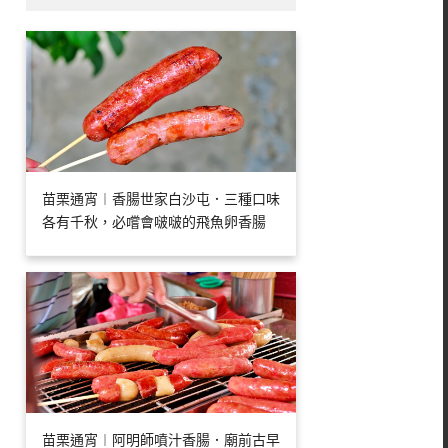
苗栗通宵︱香腸世家白沙屯．三種口味
各有千秋，必嚐會啵啵的飛魚卵香腸
苗栗通宵︱阿明師噴汁香腸．廟前古早