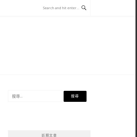
搜
尋
關
鍵
字:
近期文章