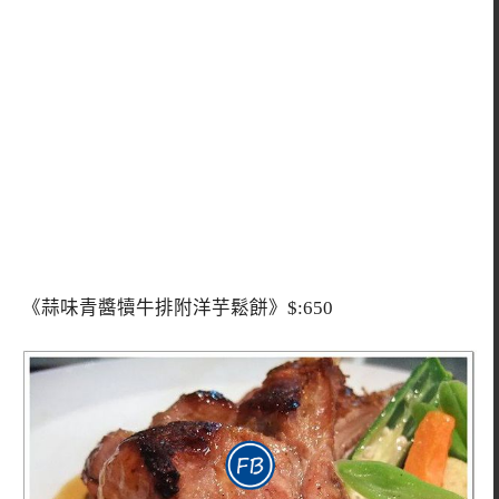
《蒜味青醬犢牛排附洋芋鬆餅》$:650