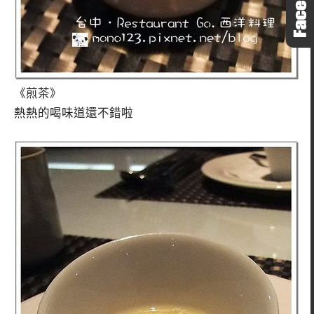
《煎茶》
熱熱的喝味道還不錯啦