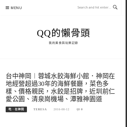
Skip
MENU
to
content
QQ的懶骨頭
我的美食與玩樂記錄
台中神岡︱蓉城水餃海鮮小館．神岡在
地經營超過30年的海鮮餐廳，菜色多
樣、價格親民，水餃是招牌，近圳前仁
愛公園、清泉崗機場、潭雅神園道
吃．在神岡
TERESA
2016-08-12
0