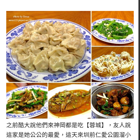
之前酷大說他們來神岡都是吃【蓉城】，友人說
這家是她公公的最愛，這天來圳前仁愛公園溜小