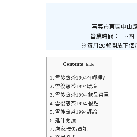
嘉義市東區中山路
營業時間：一~四 12:
※每月20號開放下個月訂
Contents
[
hide
]
1.
雪後煎茶1994在哪裡?
2.
雪後煎茶1994環境
3.
雪後煎茶1994 飲品菜單
4.
雪後煎茶1994 餐點
5.
雪後煎茶1994評論
6.
延伸閱讀
7.
店家/景點資訊