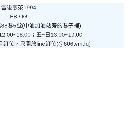
雪後煎茶1994
FB
/
IG
88巷5號(中油加油站旁的巷子裡)
00~18:00；五~日13:00~19:00
位，只開放line訂位(@806tvmdq)