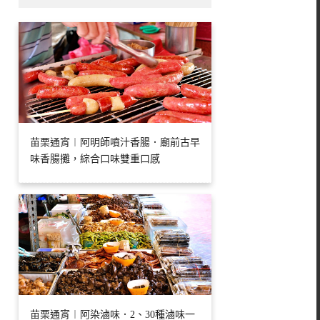
苗栗通宵︱阿明師噴汁香腸．廟前古早
味香腸攤，綜合口味雙重口感
苗栗通宵︱阿染滷味．2、30種滷味一