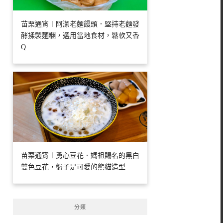
苗栗通宵︱阿潔老麵饅頭．堅持老麵發
酵揉製麵糰，選用當地食材，鬆軟又香
Q
苗栗通宵︱勇心豆花．媽祖賜名的黑白
雙色豆花，盤子是可愛的熊貓造型
分類