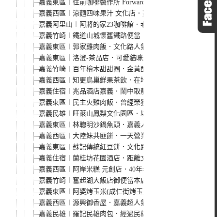
嘉義東區︱往前咖啡製作所 Forward Roasters．老建
嘉義西區︱涼麵四味果汁 文化店．嘉義人氣小吃，融合麻
嘉義阿里山︱阿將的家23咖啡館．老闆夫妻一磚一瓦親手打
嘉義竹崎︱鐵道山城懷舊鐵路便當．奮起湖裡的老宅鐵路便
嘉義東區︱郭家雞肉飯．文化路人氣雞肉飯，從10:00營業到
嘉義東區｜洛澄-茶品店．可愛貓咪坐陪的咖啡館
嘉義竹崎︱百年檜木甜甜圈．金黃酥脆口感好，一次買10
嘉義西區︱知更鳥巢鮮果茶飲．在地人推薦的20年老店，
嘉義住宿︱兆品酒店嘉義．鬧中取靜房間空間大，距文化夜
嘉義東區︱民主火雞肉飯．曾經榮獲嘉義火雞肉飯特優獎，
嘉義民雄︱旺萊山鳳梨文化園區．以鳳梨為主題的觀光工廠
嘉義東區︱林聰明沙鍋魚頭．嘉義人氣美食，不管什麼時候
嘉義西區︱大陸妹共匪餅．一天營業四個小時，現擀現煎只
嘉義東區︱蘇記傳統紅豆餅．文化路夜市旁營業超過30年
嘉義住宿︱蘭桂坊花園酒店．距離文化路夜市步行只要2分
嘉義西區︱阿岸米糕 元創店．40年老店新氣象，文青風格
嘉義竹崎︱奮起湖大飯店御便當本店．雙主菜鐵路便當很豪
嘉義東區︱阿婆烤玉米(成仁街烤玉米)．厚刷醬汁收得乾，
嘉義西區︱源興御香屋．嘉義超人氣飲料，葡萄柚綠茶果然
嘉義民雄︱羅記民雄肉包．經過民雄就想來一顆包子，現在已