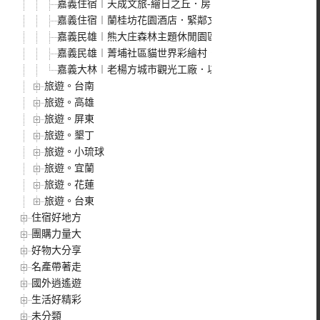
嘉義住宿︱天成文旅-繪日之丘．房間寬敞舒適，親子房型
嘉義住宿︱蘭桂坊花園酒店．緊鄰文化路夜市，鬧中取靜、
嘉義民雄︱熊大庄森林主題休閒園區．充滿童話風的觀光園
嘉義民雄︱菁埔社區貓世界彩繪村．好多可愛喵星人，栩栩
嘉義大林︱老楊方城市觀光工廠．以方塊酥為主題的觀光工
旅遊。台南
旅遊。高雄
旅遊。屏東
旅遊。墾丁
旅遊。小琉球
旅遊。宜蘭
旅遊。花蓮
旅遊。台東
住宿好地方
團購力量大
好物大分享
名產帶著走
國外逍遙遊
生活好精彩
未分類