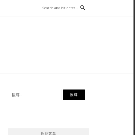
搜
尋
關
鍵
字:
近期文章