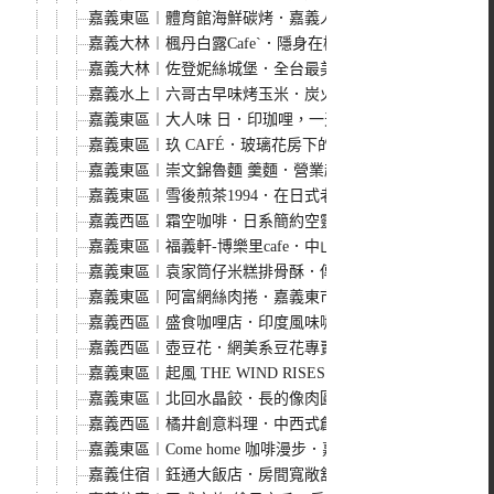
嘉義東區︱體育館海鮮碳烤．嘉義人氣海鮮碳烤餐廳，越晚
嘉義大林︱楓丹白露Cafe`．隱身在樹林裡的白色玻璃屋
嘉義大林︱佐登妮絲城堡．全台最美的巴洛克式建築觀光工
嘉義水上︱六哥古早味烤玉米．炭火直烤的人氣排隊烤玉米
嘉義東區︱大人味 日．印珈哩，一天只賣36份的日印式咖
嘉義東區︱玖 CAFÉ．玻璃花房下的老宅咖啡館，清新有
嘉義東區︱崇文錦魯麵 羹麵．營業超過60年的老麵店，招
嘉義東區︱雪後煎茶1994．在日式老宅裡享用美味甜點，全
嘉義西區︱霜空咖啡．日系簡約空靈系咖啡館，限量點心盤
嘉義東區︱福義軒-博樂里cafe．中山門市結合咖啡廳可內
嘉義東區︱袁家筒仔米糕排骨酥．傳承一甲子的人氣市場美
嘉義東區︱阿富網絲肉捲．嘉義東市場古早味人氣美食，超
嘉義西區︱盛食咖哩店．印度風味咖哩，味道濃厚香氣足，
嘉義西區︱壺豆花．網美系豆花專賣店，自己的湯底自己加
嘉義東區︱起風 THE WIND RISES．以台灣茶為主打
嘉義東區︱北回水晶餃．長的像肉圓的水晶餃，香甜可口又
嘉義西區︱橘井創意料理．中西式創意料理新風貌，近嘉義火
嘉義東區︱Come home 咖啡漫步．嘉義人氣質感咖啡店，可
嘉義住宿︱鈺通大飯店．房間寬敞舒適有浴缸，近文化夜市