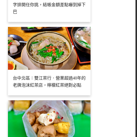
字排開任你挑，結帳金額差點嚇到掉下
巴
台中北區︱雙江茶行．營業超過40年的
老牌泡沫紅茶店，檸檬紅茶絕對必點