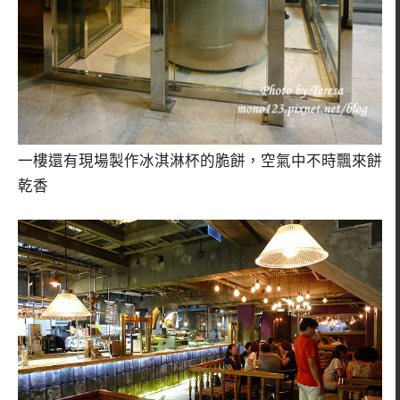
一樓還有現場製作冰淇淋杯的脆餅，空氣中不時飄來餅
乾香