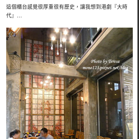
這個櫃台感覺很厚重很有歷史，讓我想到港劇『大時
代』…