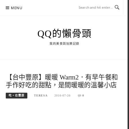
Skip
MENU
to
content
QQ的懶骨頭
我的美食與玩樂記錄
【台中豐原】暖暖 Warm2．有早午餐和
手作好吃的甜點，是間暖暖的溫馨小店
吃。在豐原
TERESA
2016-07-26
0