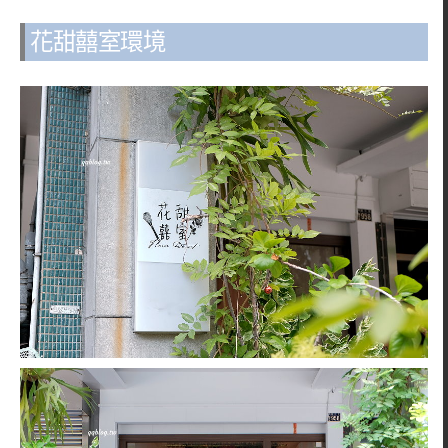
花甜囍室環境