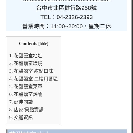
台中市北區健行路958號
TEL：04-2326-2393
營業時間：11:00~20:00，星期二休
Contents
[
hide
]
1.
花甜囍室地址
2.
花甜囍室環境
3.
花甜囍室 甜點口味
4.
花甜囍室 二樓用餐區
5.
花甜囍室菜單
6.
花甜囍室評論
7.
延伸閱讀
8.
店家/景點資訊
9.
交通資訊