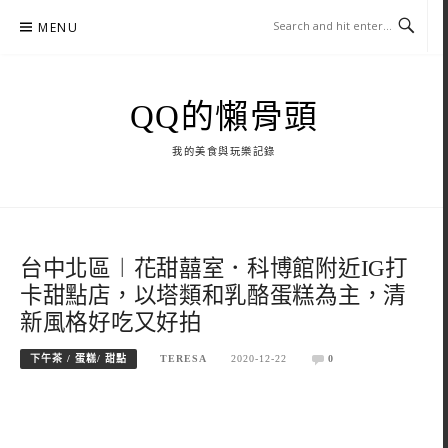
Skip
MENU
to
content
QQ的懶骨頭
我的美食與玩樂記錄
台中北區︱花甜囍室．科博館附近IG打
卡甜點店，以塔類和乳酪蛋糕為主，清
新風格好吃又好拍
下午茶 / 蛋糕/ 甜點
TERESA
2020-12-22
0