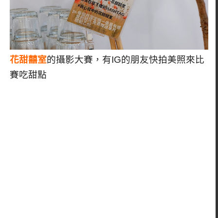
花甜囍室
的攝影大賽，有IG的朋友快拍美照來比
賽吃甜點