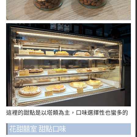
這裡的甜點是以塔類為主，口味選擇性也蠻多的
花甜囍室 甜點口味