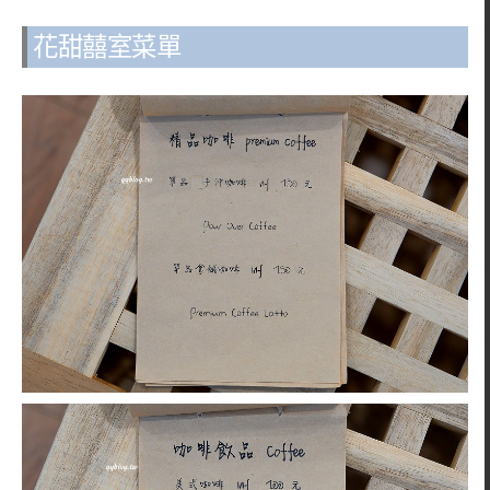
花甜囍室菜單