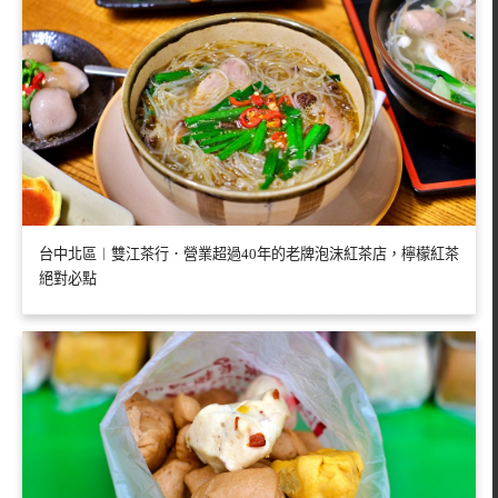
台中北區︱雙江茶行．營業超過40年的老牌泡沫紅茶店，檸檬紅茶
絕對必點