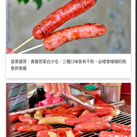
苗栗通宵︱香腸世家白沙屯．三種口味各有千秋，必嚐會啵啵的飛
魚卵香腸