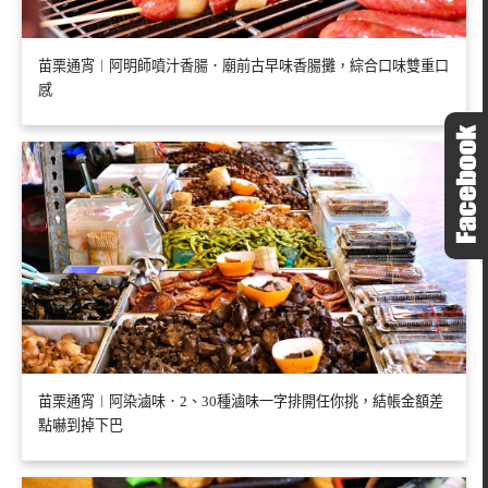
苗栗通宵︱阿明師噴汁香腸．廟前古早味香腸攤，綜合口味雙重口
感
苗栗通宵︱阿染滷味．2、30種滷味一字排開任你挑，結帳金額差
點嚇到掉下巴