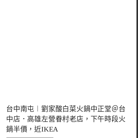
台中南屯︱劉家酸白菜火鍋中正堂＠台
中店．高雄左營眷村老店，下午時段火
鍋半價，近IKEA