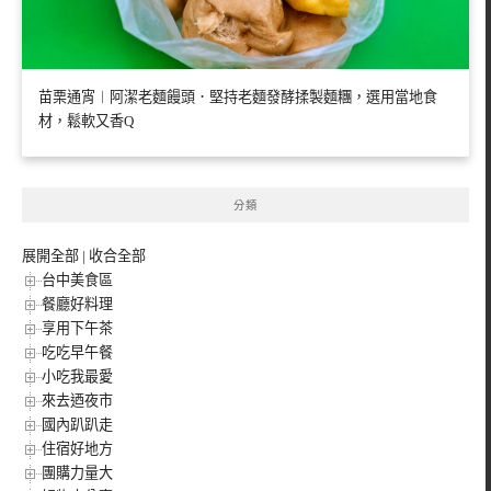
苗栗通宵︱阿潔老麵饅頭．堅持老麵發酵揉製麵糰，選用當地食
材，鬆軟又香Q
分類
展開全部
|
收合全部
台中美食區
餐廳好料理
享用下午茶
吃吃早午餐
小吃我最愛
來去迺夜市
國內趴趴走
住宿好地方
團購力量大