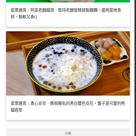
苗栗通宵︱阿潔老麵饅頭．堅持老麵發酵揉製麵糰，選用當地食
材，鬆軟又香Q
苗栗通宵︱勇心豆花．媽祖賜名的黑白雙色豆花，盤子是可愛的熊
貓造型
分類