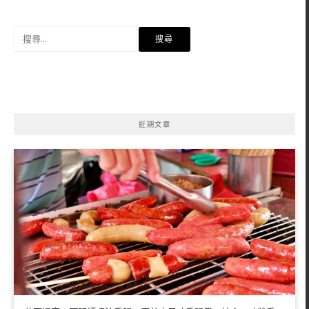
搜
尋
關
鍵
字:
近期文章