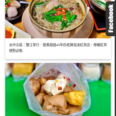
台中北區︱雙江茶行．營業超過40年的老牌泡沫紅茶店，檸檬紅茶
絕對必點