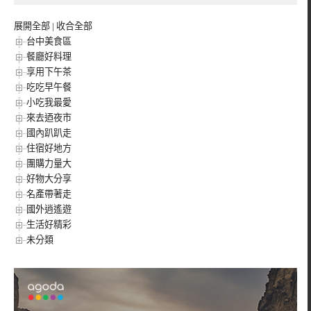
展開全部
|
收合全部
台中美食區
餐廳好料理
享用下午茶
吃吃早午餐
小吃我最愛
來去迺夜市
國內趴趴走
住宿好地方
團購力量大
好物大分享
名產帶著走
國外逍遙遊
生活好精彩
未分類