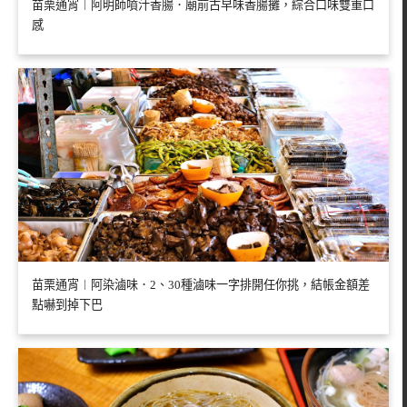
苗栗通宵︱阿明師噴汁香腸．廟前古早味香腸攤，綜合口味雙重口
感
苗栗通宵︱阿染滷味．2、30種滷味一字排開任你挑，結帳金額差
點嚇到掉下巴