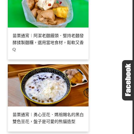
苗栗通宵︱阿潔老麵饅頭．堅持老麵發
酵揉製麵糰，選用當地食材，鬆軟又香
Q
苗栗通宵︱勇心豆花．媽祖賜名的黑白
雙色豆花，盤子是可愛的熊貓造型