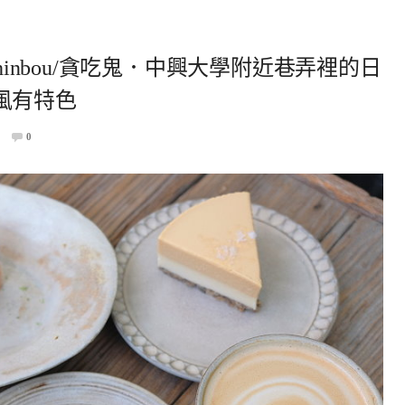
hinbou/貪吃鬼．中興大學附近巷弄裡的日
風有特色
0