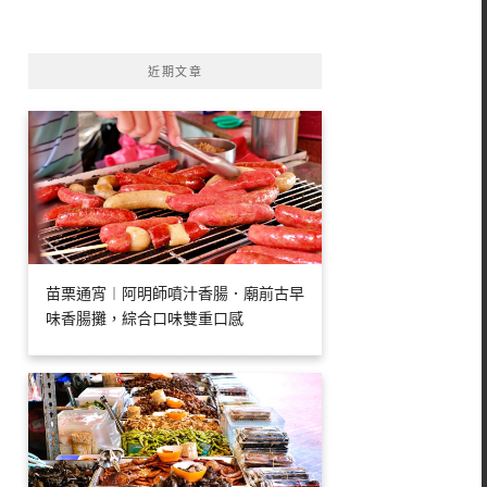
字:
近期文章
苗栗通宵︱阿明師噴汁香腸．廟前古早
味香腸攤，綜合口味雙重口感