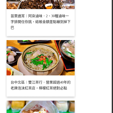
苗栗通宵︱阿染滷味．2、30種滷味一
字排開任你挑，結帳金額差點嚇到掉下
巴
台中北區︱雙江茶行．營業超過40年的
老牌泡沫紅茶店，檸檬紅茶絕對必點