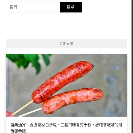
搜
尋
關
鍵
字:
近期文章
苗栗通宵︱香腸世家白沙屯．三種口味各有千秋，必嚐會啵啵的飛
魚卵香腸