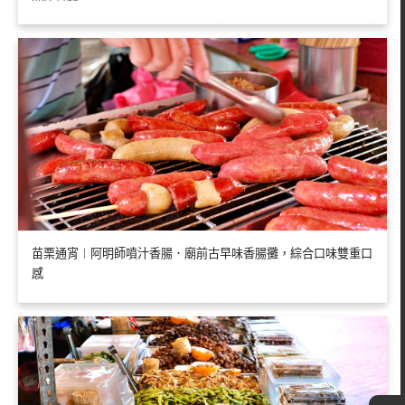
苗栗通宵︱阿明師噴汁香腸．廟前古早味香腸攤，綜合口味雙重口
感