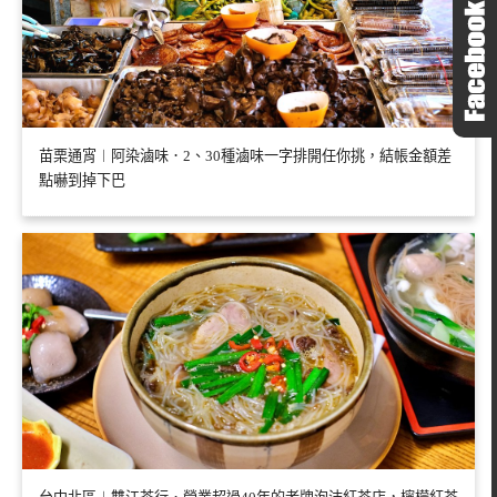
苗栗通宵︱阿染滷味．2、30種滷味一字排開任你挑，結帳金額差
點嚇到掉下巴