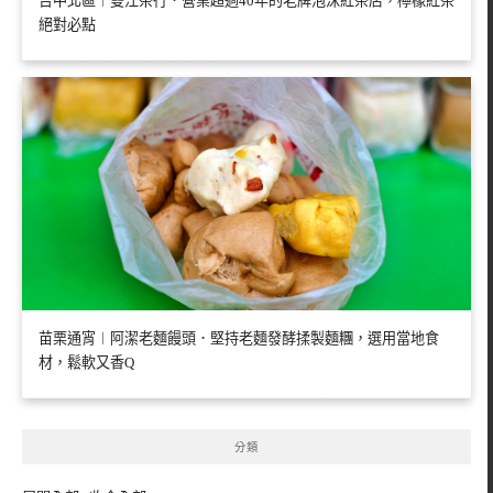
台中北區︱雙江茶行．營業超過40年的老牌泡沫紅茶店，檸檬紅茶
絕對必點
苗栗通宵︱阿潔老麵饅頭．堅持老麵發酵揉製麵糰，選用當地食
材，鬆軟又香Q
分類