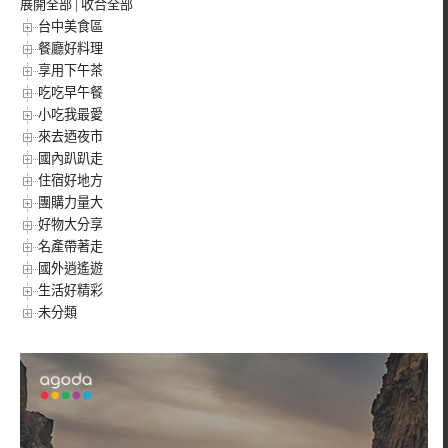
展開全部
|
收合全部
台中美食區
餐廳好料理
享用下午茶
吃吃早午餐
小吃我最愛
來去迺夜市
國內趴趴走
住宿好地方
團購力量大
好物大分享
名產帶著走
國外逍遙遊
生活好精彩
未分類