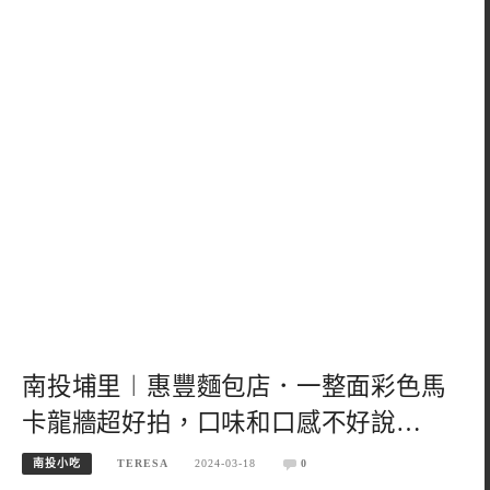
南投埔里︱惠豐麵包店．一整面彩色馬
卡龍牆超好拍，口味和口感不好說…
南投小吃
TERESA
2024-03-18
0