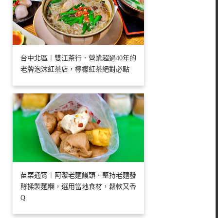
台中北區︱雙江茶行．營業超過40年的
老牌泡沫紅茶店，檸檬紅茶絕對必點
苗栗通宵︱阿潔老麵饅頭．堅持老麵發
酵揉製麵糰，選用當地食材，鬆軟又香
Q