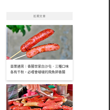
字:
近期文章
苗栗通宵︱香腸世家白沙屯．三種口味
各有千秋，必嚐會啵啵的飛魚卵香腸