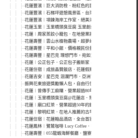
花蓮豐濱︱巨大消防栓．粉紅色的巨無霸消防栓，豐濱順路
花蓮豐濱︱石梯坪遊憩風景區．台灣第一壺穴景觀，特殊地
花蓮豐濱︱項鍊海岸工作室．絕美海岸線還有特殊地質景觀
花蓮玉里︱玉里橋頭臭豆腐 玉里創始店．酥香臭豆腐，搭
花蓮︱周家蒸餃小籠包．在地營業將近50年老店，小籠包、
花蓮壽豐︱雲山水植物農場，超夢幻的湖光倒影、跳石瀑水
花蓮壽豐︱平和小館．價格親民份量大，google評價高達4.
花蓮壽豐︱星巴克 理想門市，宛如童話故事般的夢幻小屋
花蓮︱公正包子．公正包子搬新家，價格不變還可以宅配
花蓮住宿︱成旅晶贊飯店．花蓮假期 Park City Hotel Hua
花蓮吉安︱星巴克 洄瀾門市．亞洲首間以貨櫃打造的星巴
振興花東旅遊獎勵懶人包，自由行住房補助、農粉幣怎麼申
花蓮︱曾傳手工麻糬．營業超過80年的花蓮第一家麻糬，三
花蓮︱玉里橋頭臭豆腐@花蓮店．眾多老饕評比心目中最好
花蓮︱廟口紅茶．營業超過50年的鋼管紅茶老店，清晨營
花蓮︱黎明紅茶．在地人推薦的古早味早餐、宵夜，營業超
花蓮住宿︱花蓮翰品酒店．全台首家與繪本家幾米合作的主
花蓮鳳林︱鷺鷥咖啡 Lucy Coffee．有著異國風味和童
花蓮壽豐︱055龍蝦海鮮餐廳．鹽寮海岸旁的海鮮餐廳名店