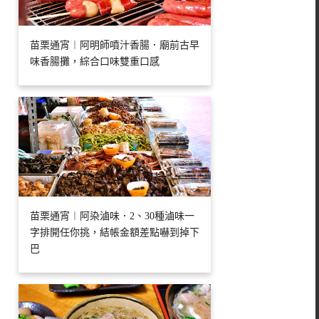
苗栗通宵︱阿明師噴汁香腸．廟前古早
味香腸攤，綜合口味雙重口感
苗栗通宵︱阿染滷味．2、30種滷味一
字排開任你挑，結帳金額差點嚇到掉下
巴