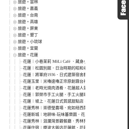
旅遊。雲林
旅遊。嘉義
旅遊。台南
旅遊。高雄
旅遊。屏東
旅遊。墾丁
旅遊。小琉球
旅遊。宜蘭
旅遊。花蓮
花蓮︱小巷茉莉 MôLi Café ．藏身小巷子裡的咖啡館，
花蓮︱松園別館．日治時期的昭和老洋樓和老松樹，居高臨
花蓮︱將軍府1936．日式建築宿舍群變身為文創園區，必
花蓮玉里︱米嚕達嚕正宗原創霧台神山小米甜甜圈．外酥內
花蓮︱老時光燒肉酒肴．花蓮超人氣燒肉居酒屋，越晚越熱
花蓮︱郭榮市手工火腿．手工火腿專門店，現點現做的厚切
花蓮︱坡上．花蓮日式質感甜點店，價格親民還相當的好吃
花蓮秀林︱崇德瑩農場．宛如紐西蘭般的大草原美景，崇霖
花蓮新城︱地耕味-玩味蕃樂園．花蓮新城免費室內景點，
花蓮秀林︱洄瀾灣景觀餐廳．秀林預約制景觀餐廳，還有可
花蓮住宿︱煙波大飯店花蓮館．花蓮市區可以看海景的親子