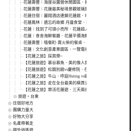
花蓮壽豐︱海崖谷露營休閒園區．擁有絕佳海景的景觀餐廳
花蓮壽豐︱花蓮最美秘境景觀玻璃屋．入園費100元，還有
花蓮住宿︱麗翔酒店連鎖花蓮館．地理環境非常好，就在東
花蓮鳳林︱遺忘的故鄉 月廬食堂．花蓮半山腰上的隱密食
花蓮︱找到了可頌小売所．花蓮超人氣可頌專賣店，一天只
花蓮︱食舍海鮮餐廳．花蓮平價海鮮餐廳，新鮮好吃價格又
花蓮壽豐︱嘻餐町-賣火柴的餐桌．森林裡的野營風晚餐，
花蓮︱文化創意產業園區．一覽電視劇”茶金”拍攝地，回到
【花蓮之旅】採買樂~
【花蓮旅遊】慕谷慕魚．美的像人間仙境的Mukumugi
【花蓮旅遊】松園別館vs慶修院．在老松樹下喝咖啡
【花蓮之旅】牛山．呼庭Huting vs磯崎國小．美麗的太平洋
【花蓮之旅】走在全台最美的橫貫公路~中橫之美
【花蓮之旅】樂活花蓮遊．三天兩夜行程總表
旅遊。台東
住宿好地方
團購力量大
好物大分享
名產帶著走
國外逍遙遊