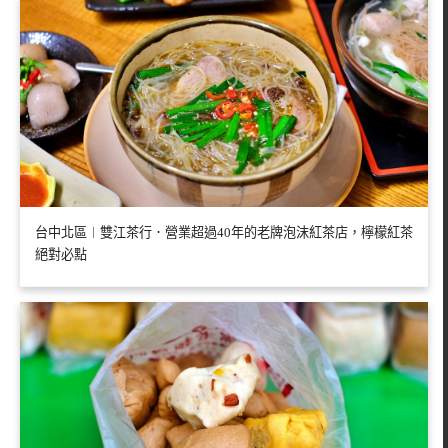
台中北區︱雙江茶行．營業超過40年的老牌泡沫紅茶店，檸檬紅茶
絕對必點