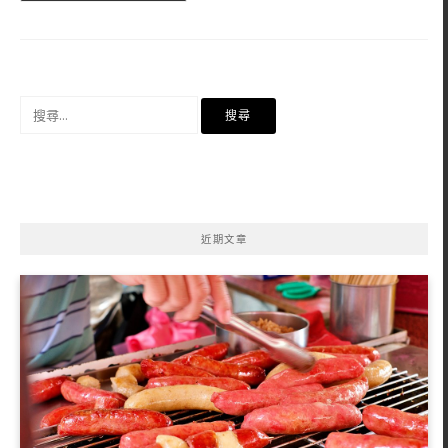
搜
尋
關
鍵
字:
近期文章