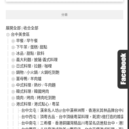
分類
展開全部
|
收合全部
台中美食區
早餐 / 早午餐
下午茶 / 蛋糕/ 甜點
冰品 / 甜點 / 飲料
義大利麵 / 披薩/義式料理
日式料理 / 拉麵 / 咖哩
鍋物 / 小火鍋 / 火鍋吃到飽
薑母鴨 / 羊肉爐
中式料理 / 熱炒 / 牛肉麵
韓式料理 / 韓國烤肉
燒肉 / 烤肉 / 烤肉吃到飽
港式料理 / 港式點心 / 粵菜
台中北屯︱漢來名人坊@台中漢神洲際．香港米其林品牌台中最
台中西屯︱頂粵吉品．台中頂級粵菜料理，耗資5億打造的婚宴會
台中南屯︱三希樓．香港銅鑼灣精品川粵菜名店進駐台中，港點