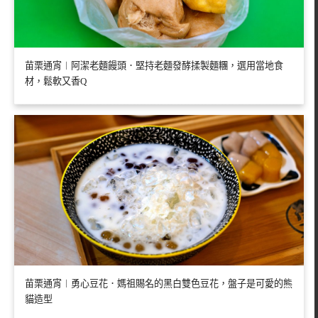
苗栗通宵︱阿潔老麵饅頭．堅持老麵發酵揉製麵糰，選用當地食
材，鬆軟又香Q
苗栗通宵︱勇心豆花．媽祖賜名的黑白雙色豆花，盤子是可愛的熊
貓造型