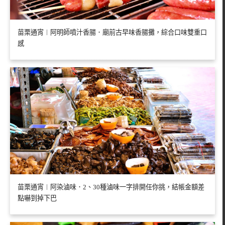
苗栗通宵︱阿明師噴汁香腸．廟前古早味香腸攤，綜合口味雙重口
感
苗栗通宵︱阿染滷味．2、30種滷味一字排開任你挑，結帳金額差
點嚇到掉下巴