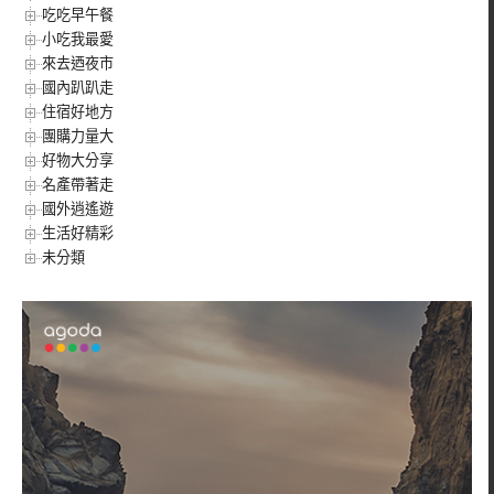
吃吃早午餐
小吃我最愛
來去迺夜市
國內趴趴走
住宿好地方
團購力量大
好物大分享
名產帶著走
國外逍遙遊
生活好精彩
未分類