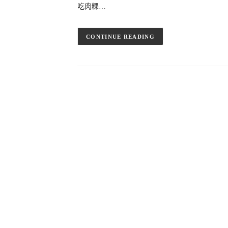
吃肉粿…
CONTINUE READING