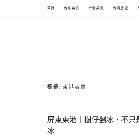
Skip
首頁
台中美食
台灣美食
台灣旅遊
to
content
標籤:
東港美食
屏東東港︱樹仔剉冰．不只
冰