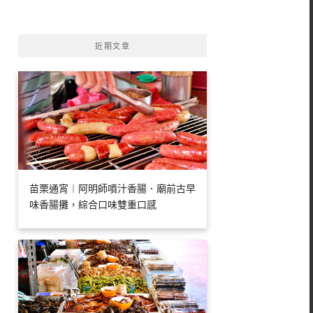
字:
近期文章
苗栗通宵︱阿明師噴汁香腸．廟前古早
味香腸攤，綜合口味雙重口感