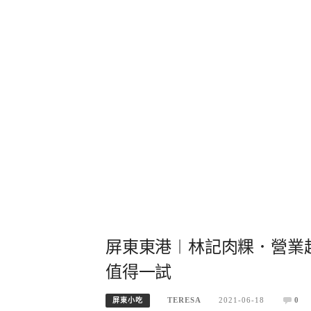
屏東東港︱林記肉粿．營業
值得一試
TERESA
2021-06-18
0
屏東小吃