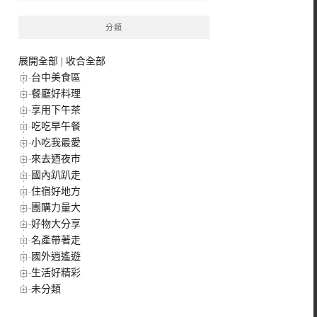
分類
展開全部
|
收合全部
台中美食區
餐廳好料理
享用下午茶
吃吃早午餐
小吃我最愛
來去迺夜市
國內趴趴走
住宿好地方
團購力量大
好物大分享
名產帶著走
國外逍遙遊
生活好精彩
未分類