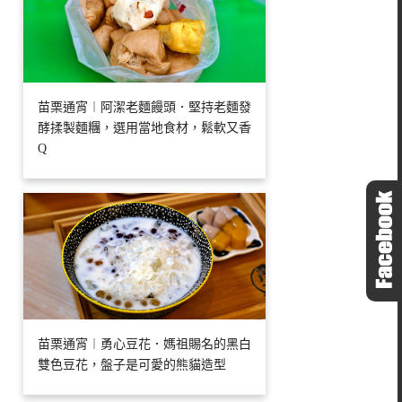
苗栗通宵︱阿潔老麵饅頭．堅持老麵發
酵揉製麵糰，選用當地食材，鬆軟又香
Q
苗栗通宵︱勇心豆花．媽祖賜名的黑白
雙色豆花，盤子是可愛的熊貓造型