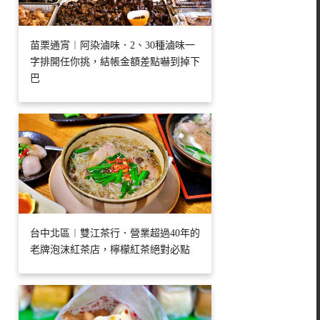
苗栗通宵︱阿染滷味．2、30種滷味一
字排開任你挑，結帳金額差點嚇到掉下
巴
台中北區︱雙江茶行．營業超過40年的
老牌泡沫紅茶店，檸檬紅茶絕對必點