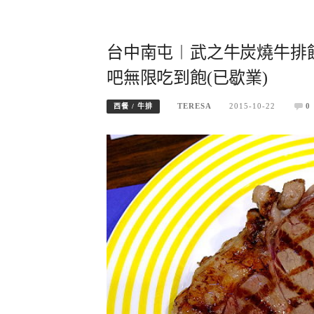
台中南屯︱武之牛炭燒牛排
吧無限吃到飽(已歇業)
TERESA
2015-10-22
0
西餐 / 牛排