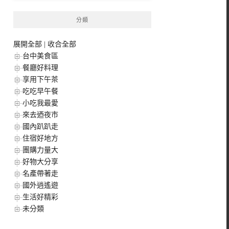
分類
展開全部
|
收合全部
台中美食區
餐廳好料理
享用下午茶
吃吃早午餐
小吃我最愛
來去迺夜市
國內趴趴走
住宿好地方
團購力量大
好物大分享
名產帶著走
國外逍遙遊
生活好精彩
未分類