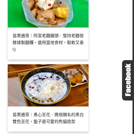
苗栗通宵︱阿潔老麵饅頭．堅持老麵發
酵揉製麵糰，選用當地食材，鬆軟又香
Q
苗栗通宵︱勇心豆花．媽祖賜名的黑白
雙色豆花，盤子是可愛的熊貓造型