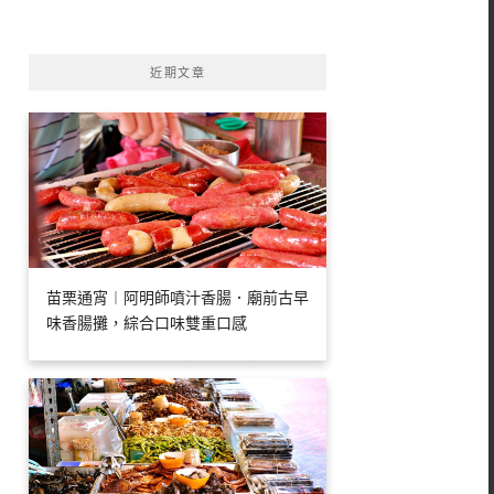
字:
近期文章
苗栗通宵︱阿明師噴汁香腸．廟前古早
味香腸攤，綜合口味雙重口感