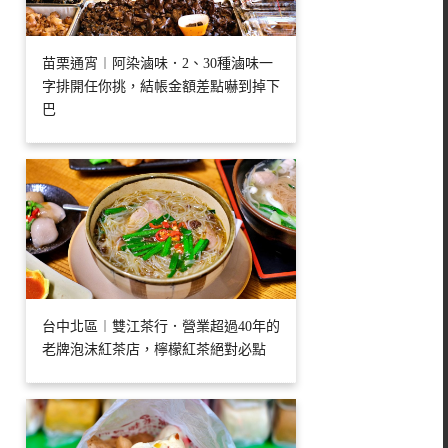
苗栗通宵︱阿染滷味．2、30種滷味一
字排開任你挑，結帳金額差點嚇到掉下
巴
台中北區︱雙江茶行．營業超過40年的
老牌泡沫紅茶店，檸檬紅茶絕對必點