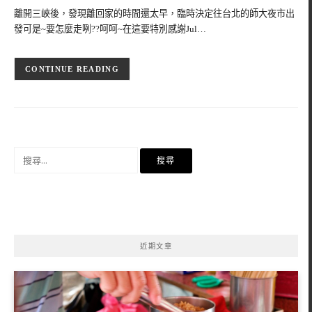
離開三峽後，發現離回家的時間還太早，臨時決定往台北的師大夜市出
發可是~要怎麼走咧??呵呵~在這要特別感謝Jul…
CONTINUE READING
搜
尋
關
鍵
字:
近期文章