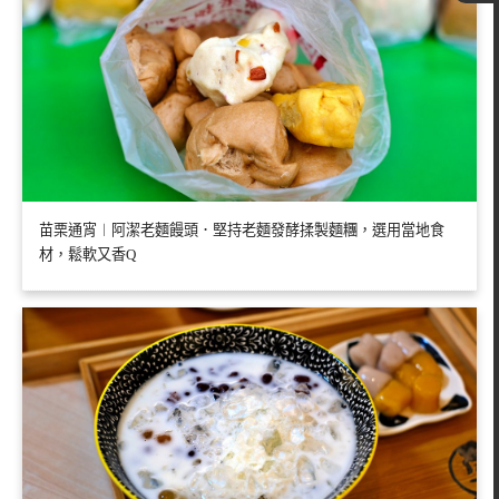
苗栗通宵︱阿潔老麵饅頭．堅持老麵發酵揉製麵糰，選用當地食
材，鬆軟又香Q