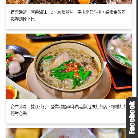
苗栗通宵︱阿染滷味．2、30種滷味一字排開任你挑，結帳金額差
點嚇到掉下巴
台中北區︱雙江茶行．營業超過40年的老牌泡沫紅茶店，檸檬紅茶
絕對必點