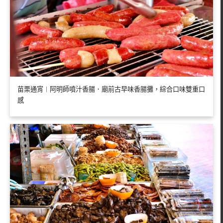
苗栗通宵︱阿明師噴汁香腸．廟前古早味香腸攤，綜合口味雙重口
感