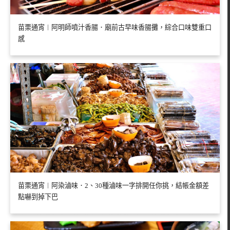
苗栗通宵︱阿明師噴汁香腸．廟前古早味香腸攤，綜合口味雙重口
感
苗栗通宵︱阿染滷味．2、30種滷味一字排開任你挑，結帳金額差
點嚇到掉下巴