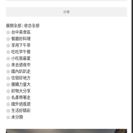
分類
展開全部
|
收合全部
台中美食區
餐廳好料理
享用下午茶
吃吃早午餐
小吃我最愛
來去迺夜市
國內趴趴走
住宿好地方
團購力量大
好物大分享
名產帶著走
國外逍遙遊
生活好精彩
未分類