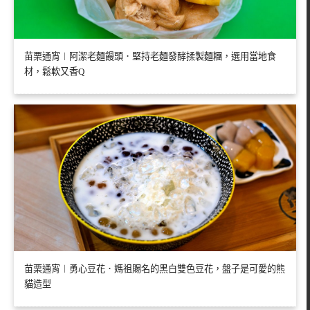
苗栗通宵︱阿潔老麵饅頭．堅持老麵發酵揉製麵糰，選用當地食
材，鬆軟又香Q
苗栗通宵︱勇心豆花．媽祖賜名的黑白雙色豆花，盤子是可愛的熊
貓造型