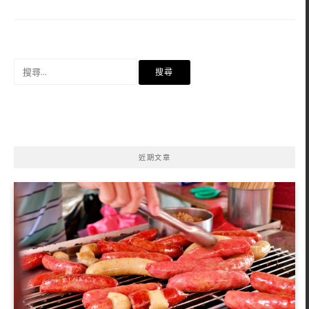
搜
尋
關
鍵
字:
近期文章