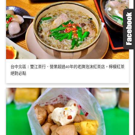
台中北區︱雙江茶行．營業超過40年的老牌泡沫紅茶店，檸檬紅茶
絕對必點