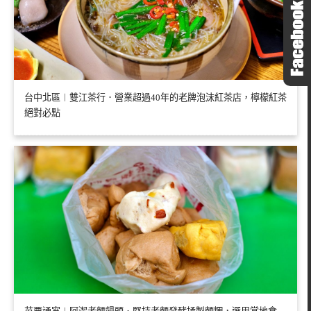
台中北區︱雙江茶行．營業超過40年的老牌泡沫紅茶店，檸檬紅茶
絕對必點