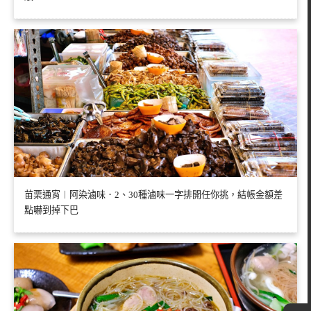
苗栗通宵︱阿染滷味．2、30種滷味一字排開任你挑，結帳金額差
點嚇到掉下巴