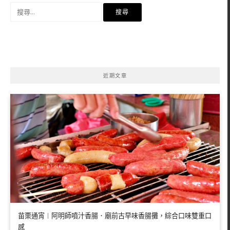
搜
尋
關
鍵
字:
近期文章
苗栗通宵︱阿明師噴汁香腸．廟前古早味香腸攤，綜合口味雙重口
感