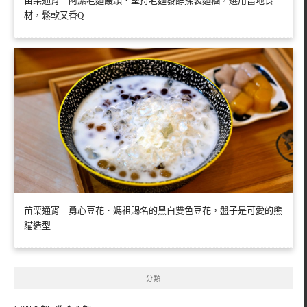
苗栗通宵︱阿潔老麵饅頭．堅持老麵發酵揉製麵糰，選用當地食
材，鬆軟又香Q
苗栗通宵︱勇心豆花．媽祖賜名的黑白雙色豆花，盤子是可愛的熊
貓造型
分類