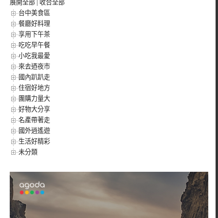
展開全部
|
收合全部
台中美食區
餐廳好料理
享用下午茶
吃吃早午餐
小吃我最愛
來去迺夜市
國內趴趴走
住宿好地方
團購力量大
好物大分享
名產帶著走
國外逍遙遊
生活好精彩
未分類