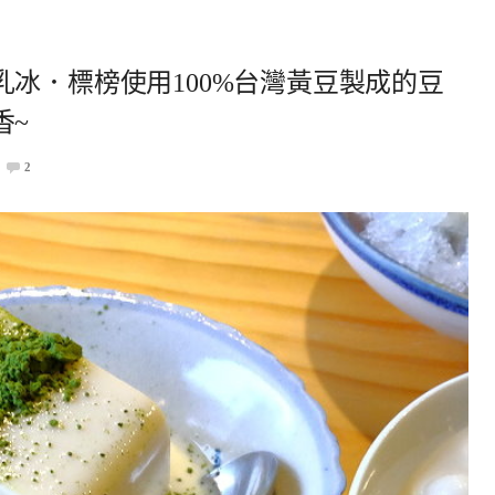
冰．標榜使用100%台灣黃豆製成的豆
香~
2