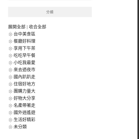
分類
展開全部
|
收合全部
台中美食區
餐廳好料理
享用下午茶
吃吃早午餐
小吃我最愛
來去迺夜市
國內趴趴走
住宿好地方
團購力量大
好物大分享
名產帶著走
國外逍遙遊
生活好精彩
未分類