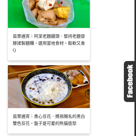
苗栗通宵︱阿潔老麵饅頭．堅持老麵發
酵揉製麵糰，選用當地食材，鬆軟又香
Q
苗栗通宵︱勇心豆花．媽祖賜名的黑白
雙色豆花，盤子是可愛的熊貓造型