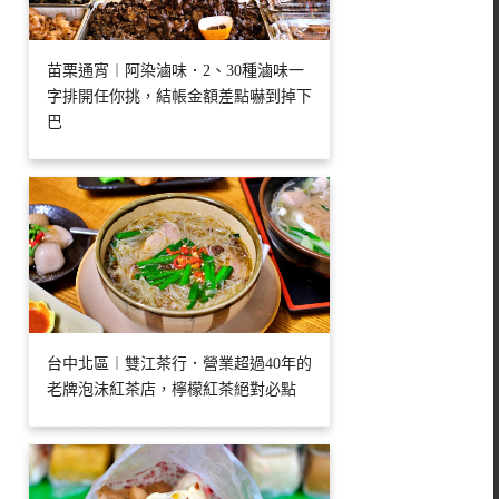
苗栗通宵︱阿染滷味．2、30種滷味一
字排開任你挑，結帳金額差點嚇到掉下
巴
台中北區︱雙江茶行．營業超過40年的
老牌泡沫紅茶店，檸檬紅茶絕對必點