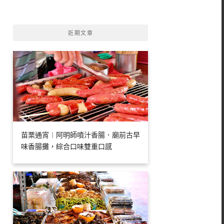
字:
近期文章
苗栗通宵︱阿明師噴汁香腸．廟前古早
味香腸攤，綜合口味雙重口感