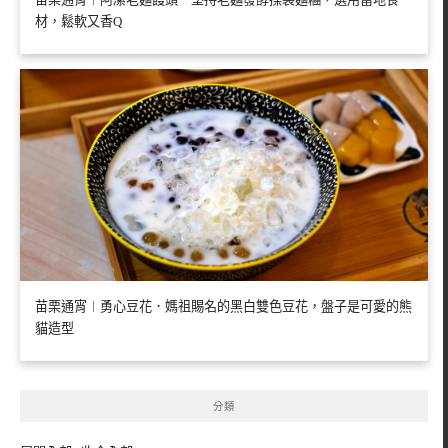
材，鬆軟又香Q
苗栗通宵︱勇心豆花．媽祖賜名的黑白雙色豆花，盤子是可愛的熊
貓造型
分類