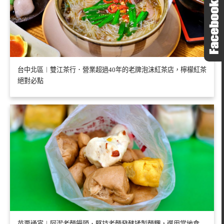
台中北區︱雙江茶行．營業超過40年的老牌泡沫紅茶店，檸檬紅茶
絕對必點
苗栗通宵︱阿潔老麵饅頭．堅持老麵發酵揉製麵糰，選用當地食