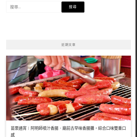
搜
尋
關
鍵
字:
近期文章
苗栗通宵︱阿明師噴汁香腸．廟前古早味香腸攤，綜合口味雙重口
感