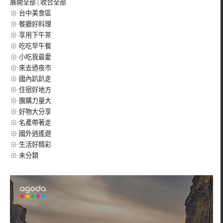
展開全部
|
收合全部
台中美食區
餐廳好料理
享用下午茶
吃吃早午餐
小吃我最愛
來去迺夜市
國內趴趴走
住宿好地方
團購力量大
好物大分享
名產帶著走
國外逍遙遊
生活好精彩
未分類