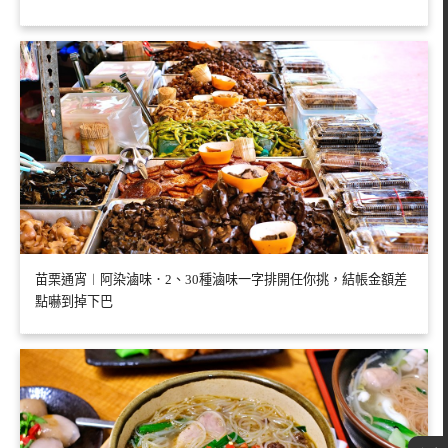
苗栗通宵︱阿染滷味．2、30種滷味一字排開任你挑，結帳金額差
點嚇到掉下巴