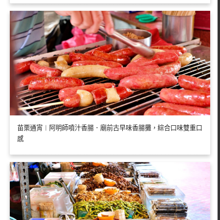
苗栗通宵︱阿明師噴汁香腸．廟前古早味香腸攤，綜合口味雙重口
感