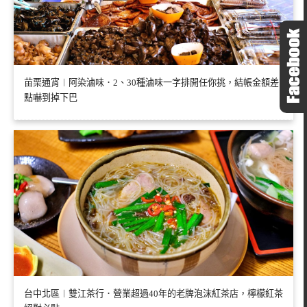
苗栗通宵︱阿染滷味．2、30種滷味一字排開任你挑，結帳金額差
點嚇到掉下巴
台中北區︱雙江茶行．營業超過40年的老牌泡沫紅茶店，檸檬紅茶