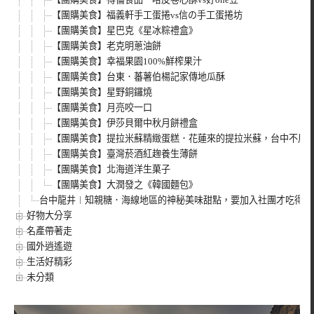
【團購美食】福義軒手工蛋捲vs信の手工蛋捲坊
【團購美食】星巴克《星冰粽禮盒》
【團購美食】老克明蔥油餅
【團購美食】幸福果園100%鮮榨果汁
【團購美食】台東．蕃薯伯楊記家傳地瓜酥
【團購美食】星野銅鑼燒
【團購美食】月亮咬一口
【團購美食】伊莎貝爾中秋月餅禮盒
【團購美食】提拉米蘇精緻蛋糕．花蓮來的提拉米蘇，台中不用再
【團購美食】臺灣菸酒紅趜養生薄餅
【團購美食】北海道洋生菓子
【團購美食】大潤發之《韓國麵包》
台中龍井︱知親糖．海線地區的神秘美味甜點，要加入社團才吃得到
好物大分享
名產帶著走
國外逍遙遊
生活好精彩
未分類