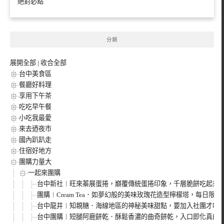
絕對必點
分類
展開全部
|
收合全部
台中美食區
餐廳好料理
享用下午茶
吃吃早午餐
小吃我最愛
來去迺夜市
國內趴趴走
住宿好地方
團購力量大
一起來團購
台中新社︱旺來蓁展蛋捲，巔覆傳統蛋捲印象，千層脆餅吃起來
團購︱Cream Tea．如夢幻般的美味玫瑰花造型檸檬塔，每日
台中龍井︱知親糖．海線地區的神秘美味甜點，要加入社團才吃得
台中團購︱短腿阿鹿餅乾．酥鬆香濃的曲奇餅乾，入口即化真的