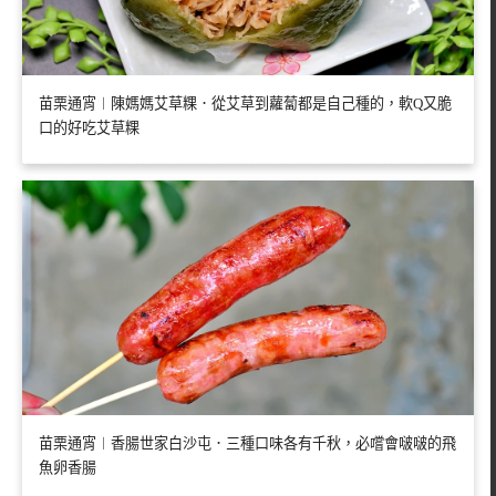
苗栗通宵︱陳媽媽艾草粿．從艾草到蘿蔔都是自己種的，軟Q又脆
口的好吃艾草粿
苗栗通宵︱香腸世家白沙屯．三種口味各有千秋，必嚐會啵啵的飛
魚卵香腸