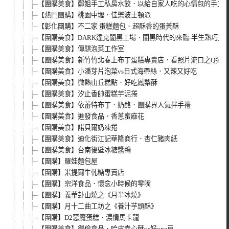
【團購美食】鄭姐手工私房水餃．以給自家人吃的心情包的手工
【熱門團購】桃園中壢．佳樂波士頓派
【彰化團購】不二家 蛋糕麵包．超酥香的蛋黃酥
【團購美食】DARK達克闇黑工場．闇黑時代的來臨-半生熟巧克
【團購美食】傳騏泡菜工作室
【團購美食】新竹竹北春上布丁蛋糕專賣店．看照片流口之Q彈布
【團購美食】小潘芽片泡菜vs日式海帶絲．又辣又好吃
【團購美食】微熱山丘糕點．好吃鳳梨酥
【團購美食】汐止香帥蛋糕芋泥捲
【團購美食】依蕾特布丁．奶酪．團購界人氣拌手禮
【團購美食】進發食品．香蔥蜜麻花
【團購美食】諾貝爾奶凍捲
【團購美食】迪化街江記華隆商行．杏仁豬肉紙
【團購美食】台南後壁冰糖醬鴨
【團購】羅娃麵包屋
【團購】米提爾牛軋糖專賣店
【團購】宗洋食品．懷念小時候的零嘴
【團購】義華卦山燒之《月半冰燒》
【團購】月十二曲工坊之《養汁芋頭酥》
【團購】D2惡魔蛋糕．濃情馬卡龍
【團購美食】得倫食品．哈皮卷心酥vs好one豆