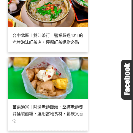
台中北區︱雙江茶行．營業超過40年的
老牌泡沫紅茶店，檸檬紅茶絕對必點
苗栗通宵︱阿潔老麵饅頭．堅持老麵發
酵揉製麵糰，選用當地食材，鬆軟又香
Q