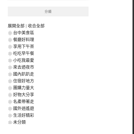
分類
展開全部
|
收合全部
台中美食區
餐廳好料理
享用下午茶
吃吃早午餐
小吃我最愛
來去迺夜市
國內趴趴走
住宿好地方
團購力量大
好物大分享
名產帶著走
國外逍遙遊
生活好精彩
未分類