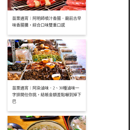
苗栗通宵︱阿明師噴汁香腸．廟前古早
味香腸攤，綜合口味雙重口感
苗栗通宵︱阿染滷味．2、30種滷味一
字排開任你挑，結帳金額差點嚇到掉下
巴