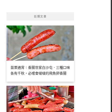
字:
近期文章
苗栗通宵︱香腸世家白沙屯．三種口味
各有千秋，必嚐會啵啵的飛魚卵香腸