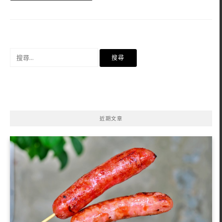
搜
尋
關
鍵
字:
近期文章