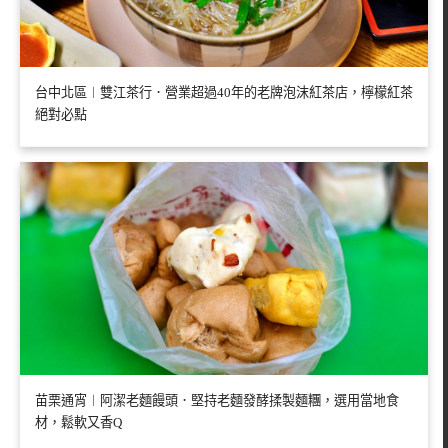
台中北區︱雙江茶行．營業超過40年的老牌泡沫紅茶店，檸檬紅茶
絕對必點
苗栗通宵︱阿潔老麵饅頭．堅持老麵發酵揉製麵糰，選用當地食
材，鬆軟又香Q