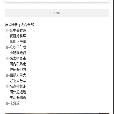
分類
展開全部
|
收合全部
台中美食區
餐廳好料理
享用下午茶
吃吃早午餐
小吃我最愛
來去迺夜市
國內趴趴走
住宿好地方
團購力量大
好物大分享
名產帶著走
國外逍遙遊
生活好精彩
未分類