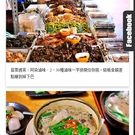
苗栗通宵︱阿染滷味．2、30種滷味一字排開任你挑，結帳金額差
點嚇到掉下巴