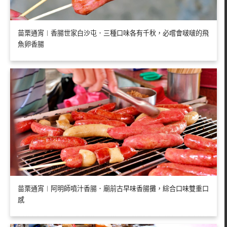
苗栗通宵︱香腸世家白沙屯．三種口味各有千秋，必嚐會啵啵的飛
魚卵香腸
苗栗通宵︱阿明師噴汁香腸．廟前古早味香腸攤，綜合口味雙重口
感