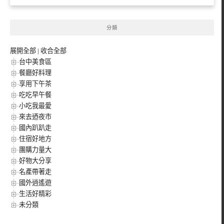
分類
展開全部
|
收合全部
台中美食區
餐廳好料理
享用下午茶
吃吃早午餐
小吃我最愛
來去迺夜市
國內趴趴走
住宿好地方
團購力量大
好物大分享
名產帶著走
國外逍遙遊
生活好精彩
未分類