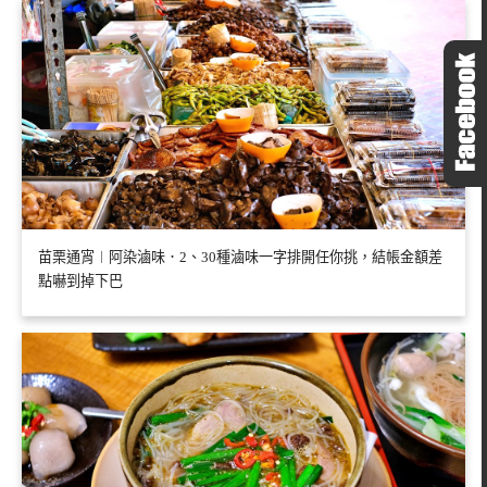
苗栗通宵︱阿染滷味．2、30種滷味一字排開任你挑，結帳金額差
點嚇到掉下巴