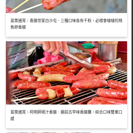
苗栗通宵︱香腸世家白沙屯．三種口味各有千秋，必嚐會啵啵的飛
魚卵香腸
苗栗通宵︱阿明師噴汁香腸．廟前古早味香腸攤，綜合口味雙重口
感