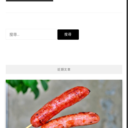
搜
尋
關
鍵
字:
近期文章