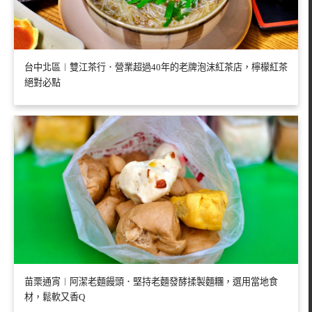
台中北區︱雙江茶行．營業超過40年的老牌泡沫紅茶店，檸檬紅茶
絕對必點
苗栗通宵︱阿潔老麵饅頭．堅持老麵發酵揉製麵糰，選用當地食
材，鬆軟又香Q