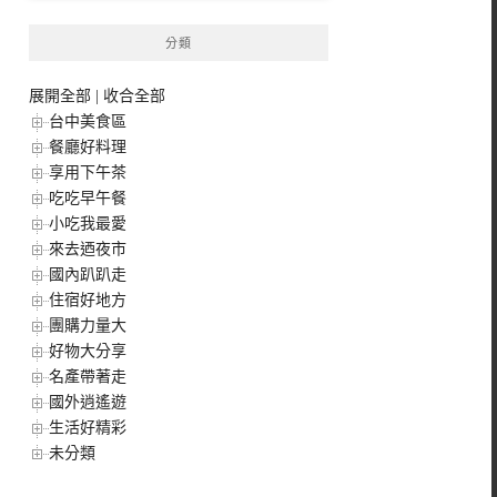
分類
展開全部
|
收合全部
台中美食區
餐廳好料理
享用下午茶
吃吃早午餐
小吃我最愛
來去迺夜市
國內趴趴走
住宿好地方
團購力量大
好物大分享
名產帶著走
國外逍遙遊
生活好精彩
未分類