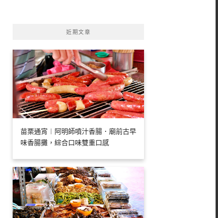
字:
近期文章
苗栗通宵︱阿明師噴汁香腸．廟前古早
味香腸攤，綜合口味雙重口感