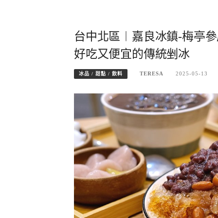
台中北區︱嘉良冰鎮-梅亭參
好吃又便宜的傳統剉冰
TERESA
2025-05-13
冰品 / 甜點 / 飲料