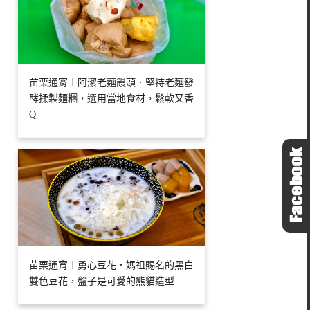
苗栗通宵︱阿潔老麵饅頭．堅持老麵發
酵揉製麵糰，選用當地食材，鬆軟又香
Q
苗栗通宵︱勇心豆花．媽祖賜名的黑白
雙色豆花，盤子是可愛的熊貓造型