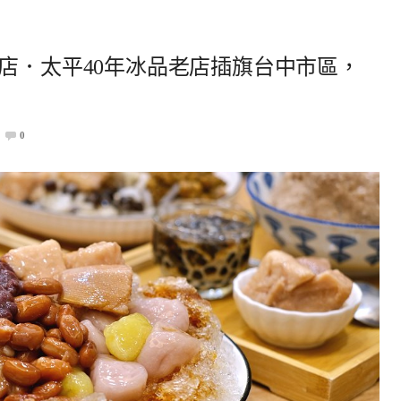
店．太平40年冰品老店插旗台中市區，
0