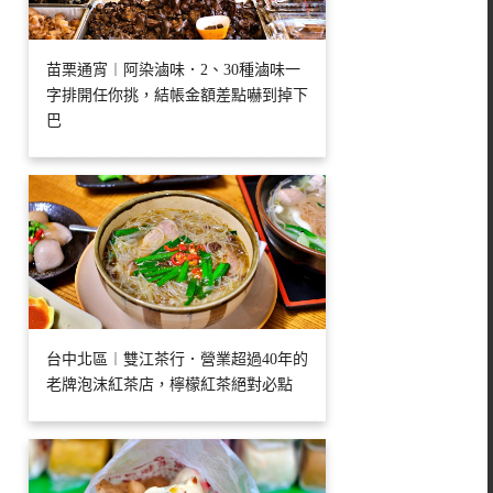
苗栗通宵︱阿染滷味．2、30種滷味一
字排開任你挑，結帳金額差點嚇到掉下
巴
台中北區︱雙江茶行．營業超過40年的
老牌泡沫紅茶店，檸檬紅茶絕對必點