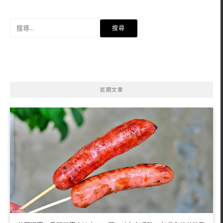
搜
尋
關
鍵
字:
近期文章