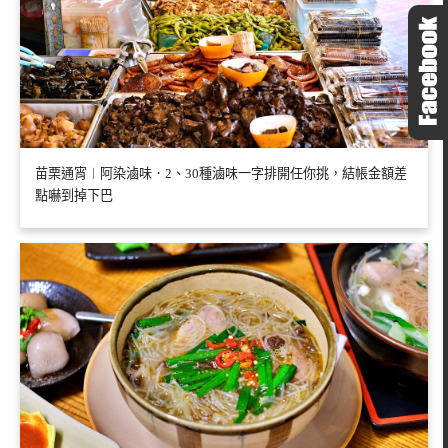
苗栗通宵︱阿染滷味．2、30種滷味一字排開任你挑，結帳金額差
點嚇到掉下巴