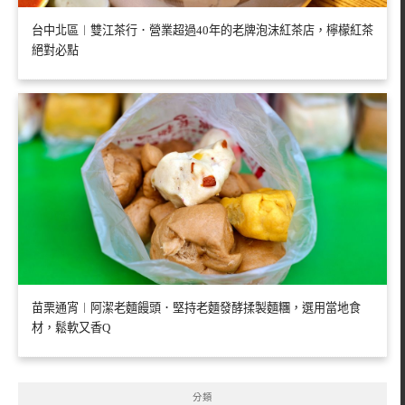
台中北區︱雙江茶行．營業超過40年的老牌泡沫紅茶店，檸檬紅茶
絕對必點
苗栗通宵︱阿潔老麵饅頭．堅持老麵發酵揉製麵糰，選用當地食
材，鬆軟又香Q
分類