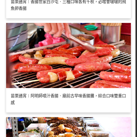
苗栗通宵︱香腸世家白沙屯．三種口味各有千秋，必嚐會啵啵的飛
魚卵香腸
苗栗通宵︱阿明師噴汁香腸．廟前古早味香腸攤，綜合口味雙重口
感