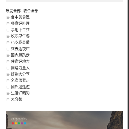
展開全部
|
收合全部
台中美食區
餐廳好料理
享用下午茶
吃吃早午餐
小吃我最愛
來去迺夜市
國內趴趴走
住宿好地方
團購力量大
好物大分享
名產帶著走
國外逍遙遊
生活好精彩
未分類