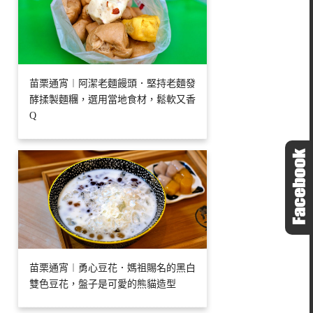
苗栗通宵︱阿潔老麵饅頭．堅持老麵發
酵揉製麵糰，選用當地食材，鬆軟又香
Q
苗栗通宵︱勇心豆花．媽祖賜名的黑白
雙色豆花，盤子是可愛的熊貓造型