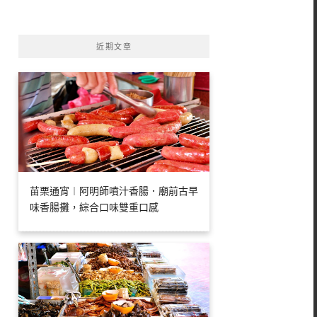
字:
近期文章
苗栗通宵︱阿明師噴汁香腸．廟前古早
味香腸攤，綜合口味雙重口感