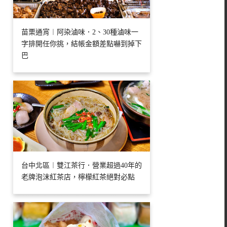
苗栗通宵︱阿染滷味．2、30種滷味一
字排開任你挑，結帳金額差點嚇到掉下
巴
台中北區︱雙江茶行．營業超過40年的
老牌泡沫紅茶店，檸檬紅茶絕對必點