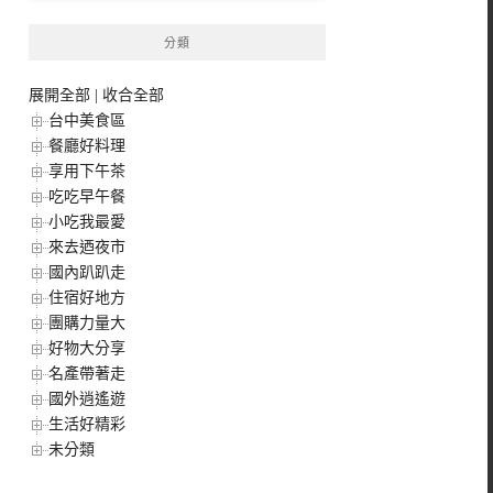
分類
展開全部
|
收合全部
台中美食區
餐廳好料理
享用下午茶
吃吃早午餐
小吃我最愛
來去迺夜市
國內趴趴走
住宿好地方
團購力量大
好物大分享
名產帶著走
國外逍遙遊
生活好精彩
未分類