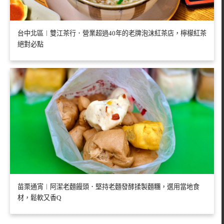
台中北區︱雙江茶行．營業超過40年的老牌泡沫紅茶店，檸檬紅茶
絕對必點
苗栗通宵︱阿潔老麵饅頭．堅持老麵發酵揉製麵糰，選用當地食
材，鬆軟又香Q