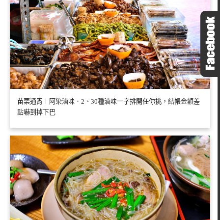
苗栗通宵︱阿染滷味．2、30種滷味一字排開任你挑，結帳金額差
點嚇到掉下巴