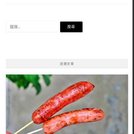
搜
尋
關
鍵
字:
近期文章