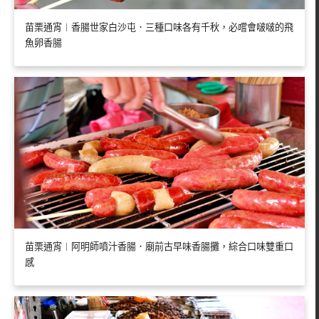
苗栗通宵︱香腸世家白沙屯．三種口味各有千秋，必嚐會啵啵的飛
魚卵香腸
苗栗通宵︱阿明師噴汁香腸．廟前古早味香腸攤，綜合口味雙重口
感