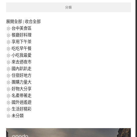
分類
展開全部
|
收合全部
台中美食區
餐廳好料理
享用下午茶
吃吃早午餐
小吃我最愛
來去迺夜市
國內趴趴走
住宿好地方
團購力量大
好物大分享
名產帶著走
國外逍遙遊
生活好精彩
未分類