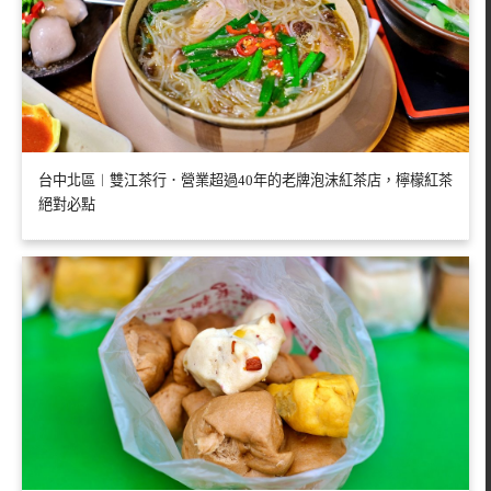
台中北區︱雙江茶行．營業超過40年的老牌泡沫紅茶店，檸檬紅茶
絕對必點