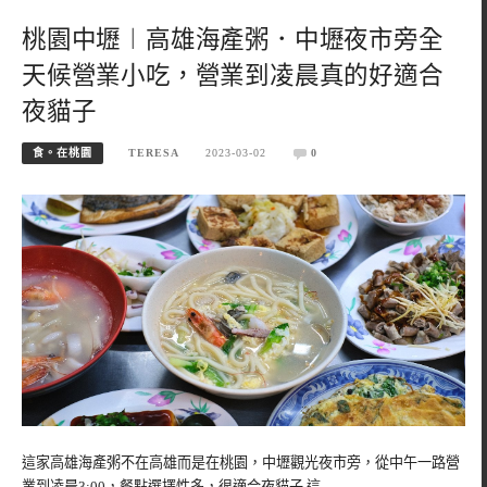
桃園中壢︱高雄海產粥．中壢夜市旁全
天候營業小吃，營業到凌晨真的好適合
夜貓子
食。在桃園
TERESA
2023-03-02
0
這家高雄海產粥不在高雄而是在桃園，中壢觀光夜市旁，從中午一路營
業到凌晨3:00，餐點選擇性多，很適合夜貓子 這…