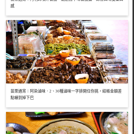
感
苗栗通宵︱阿染滷味．2、30種滷味一字排開任你挑，結帳金額差
點嚇到掉下巴