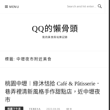
Skip
MENU
to
content
QQ的懶骨頭
我的美食與玩樂記錄
標籤:
中壢夜市附近美食
桃園中壢︱綠沐恬拾 Café & Pâtisserie．
巷弄裡清新風格手作甜點店，近中壢夜
市
桃園下午茶
TERESA
2023-04-06
0