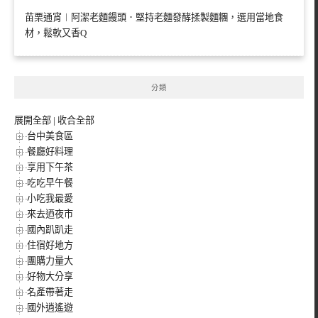
苗栗通宵︱阿潔老麵饅頭．堅持老麵發酵揉製麵糰，選用當地食
材，鬆軟又香Q
分類
展開全部
|
收合全部
台中美食區
餐廳好料理
享用下午茶
吃吃早午餐
小吃我最愛
來去迺夜市
國內趴趴走
住宿好地方
團購力量大
好物大分享
名產帶著走
國外逍遙遊