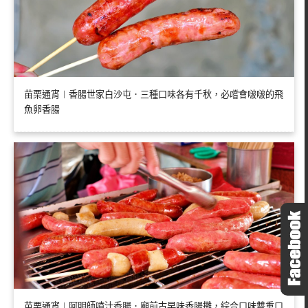
苗栗通宵︱香腸世家白沙屯．三種口味各有千秋，必嚐會啵啵的飛
魚卵香腸
苗栗通宵︱阿明師噴汁香腸．廟前古早味香腸攤，綜合口味雙重口