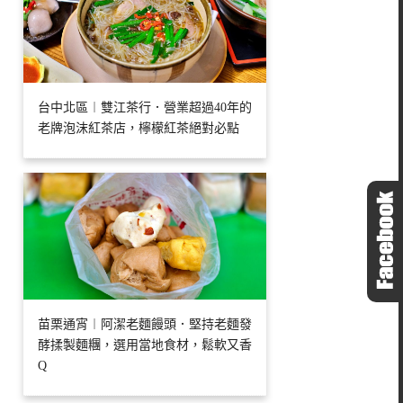
台中北區︱雙江茶行．營業超過40年的
老牌泡沫紅茶店，檸檬紅茶絕對必點
苗栗通宵︱阿潔老麵饅頭．堅持老麵發
酵揉製麵糰，選用當地食材，鬆軟又香
Q