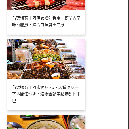
苗栗通宵︱阿明師噴汁香腸．廟前古早
味香腸攤，綜合口味雙重口感
苗栗通宵︱阿染滷味．2、30種滷味一
字排開任你挑，結帳金額差點嚇到掉下
巴