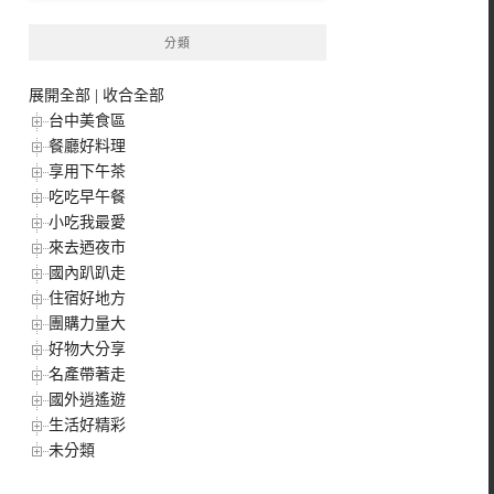
分類
展開全部
|
收合全部
台中美食區
餐廳好料理
享用下午茶
吃吃早午餐
小吃我最愛
來去迺夜市
國內趴趴走
住宿好地方
團購力量大
好物大分享
名產帶著走
國外逍遙遊
生活好精彩
未分類