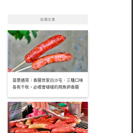
字:
近期文章
苗栗通宵︱香腸世家白沙屯．三種口味
各有千秋，必嚐會啵啵的飛魚卵香腸