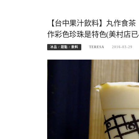
【台中果汁飲料】丸作食茶
作彩色珍珠是特色(美村店已
TERESA
2016-03-29
冰品 / 甜點 / 飲料